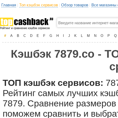
Главная
Топ кэшбэк сервисов
Обзор товаров
Все магазины
|
|
|
#
A
B
C
D
E
F
G
H
I
J
K
L
M
N
O
P
Q
Кэшбэк 7879.co - Т
с
ТОП кэшбэк сервисов:
787
Рейтинг самых лучших кэшб
7879. Сравнение размеров 
поможем сравнить и выбрат