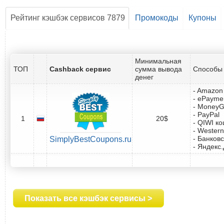
Рейтинг кэшбэк сервисов 7879
Промокоды
Купоны
Минимальная
ТОП
Cashback сервис
сумма вывода
Способы 
денег
- Amazon 
- ePayme
- Money
- PayPal
1
20$
- QIWI к
- Western
- Банковс
SimplyBestCoupons.ru
- Яндекс
Показать все кэшбэк сервисы >