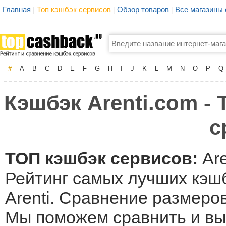
Главная
Топ кэшбэк сервисов
Обзор товаров
Все магазины
|
|
|
#
A
B
C
D
E
F
G
H
I
J
K
L
M
N
O
P
Q
Кэшбэк Arenti.com - 
с
ТОП кэшбэк сервисов:
Are
Рейтинг самых лучших кэшб
Arenti. Сравнение размеров
Мы поможем сравнить и выб