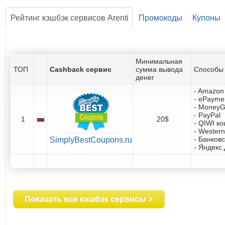
Рейтинг кэшбэк сервисов Arenti
Промокоды
Купоны
Минимальная
ТОП
Cashback сервис
сумма вывода
Способы 
денег
- Amazon 
- ePayme
- Money
- PayPal
1
20$
- QIWI к
- Western
- Банковс
SimplyBestCoupons.ru
- Яндекс
Показать все кэшбэк сервисы >