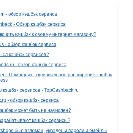
om - обзор кэшбэк сервиса
back - Обзор кэшбэк сервиса
лючить кэшбэк к своему интернет магазину?
us - обзор кэшбэк сервиса
ысл кэшбэк сервисов?
nds.ru - обзор кэшбэк сервиса
есс Помощник - официальное расширение кэшбэк
ress
р кэшбэк сервисов - TopCashback.ru
.ru - обзор кэшбэк сервиса
эшбэк может быть не начислен?
зарабатывают кэшбэк сервисы?
yshops был взломан, украдены пароли и емейлы