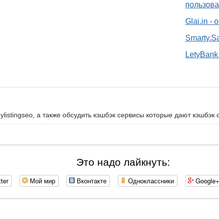
пользова
Glai.in -
Smarty.S
LetyBank 
listingseo, а также обсудить кэшбэк сервисы которые дают кэшбэк с
Это надо лайкнуть:
tter
Мой мир
Вконтакте
Одноклассники
Google