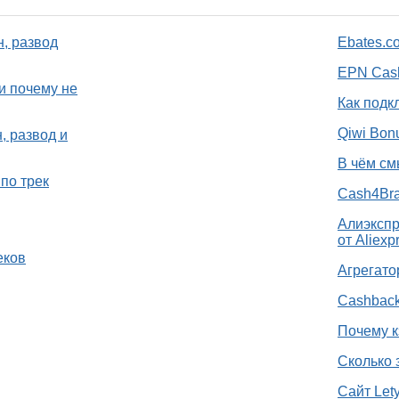
н, развод
Ebates.c
EPN Cash
и почему не
Как подк
Qiwi Bon
, развод и
В чём см
по трек
Cash4Bra
Алиэкспр
от Aliexp
еков
Агрегато
Cashback
Почему к
Сколько 
Сайт Let