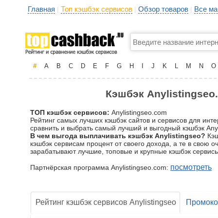
Главная
Топ кэшбэк сервисов
Обзор товаров
Все ма
|
|
|
#
A
B
C
D
E
F
G
H
I
J
K
L
M
N
O
Кэшбэк Anylistingseo
ТОП кэшбэк сервисов:
Anylistingseo.com
Рейтинг самых лучших кэшбэк сайтов и сервисов для инте
сравнить и выбрать самый лучший и выгодный кэшбэк Anyli
В чем выгода выплачивать кэшбэк Anylistingseo?
Кэш
кэшбэк сервисам процент от своего дохода, а те в свою 
зарабатывают лучшие, топовые и крупные кэшбэк сервисы
посмотреть
Партнёрская программа Anylistingseo.com:
Рейтинг кэшбэк сервисов Anylistingseo
Промок