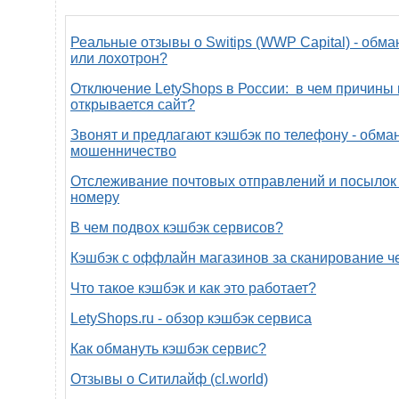
Реальные отзывы о Switips (WWP Capital) - обма
или лохотрон?
Отключение LetyShops в России: в чем причины 
открывается сайт?
Звонят и предлагают кэшбэк по телефону - обман
мошенничество
Отслеживание почтовых отправлений и посылок 
номеру
В чем подвох кэшбэк сервисов?
Кэшбэк с оффлайн магазинов за сканирование ч
Что такое кэшбэк и как это работает?
LetyShops.ru - обзор кэшбэк сервиса
Как обмануть кэшбэк сервис?
Отзывы о Ситилайф (cl.world)