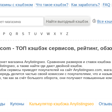
газины с кэшбэком
Что такое кэшбэк?
Как заработать?
FAQ
|
|
|
Все кэш
P
Q
R
S
T
U
V
W
X
Y
Z
.com - ТОП кэшбэк сервисов, рейтинг, обз
рнет магазина Anylistingseo. Сравнение размеров и ставок кэшбэка
stingseo, а также найти где дают двойной кэшбэк.
бэк сервисы приводят покупателей на сайт Anylistingseo.com, мага
очередь делится частью своей комиссии с покупателями, что и назы
, так как за счёт большого оборота, они получают повышенные ком
оды
Купоны
Калькулятор кэшбэка Anylistingseo
Отзыв