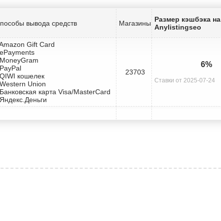
Размер кэшбэка на
пособы вывода средств
Магазины
Anylistingseo
 Amazon Gift Card
 ePayments
 MoneyGram
6%
 PayPal
23703
 QIWI кошелек
Ставки от 2025-07-24
 Western Union
 Банковская карта Visa/MasterCard
 Яндекс.Деньги