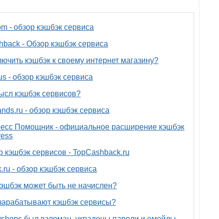
om - обзор кэшбэк сервиса
back - Обзор кэшбэк сервиса
лючить кэшбэк к своему интернет магазину?
us - обзор кэшбэк сервиса
ысл кэшбэк сервисов?
nds.ru - обзор кэшбэк сервиса
есс Помощник - официальное расширение кэшбэк
ress
р кэшбэк сервисов - TopCashback.ru
.ru - обзор кэшбэк сервиса
эшбэк может быть не начислен?
зарабатывают кэшбэк сервисы?
yshops был взломан, украдены пароли и емейлы