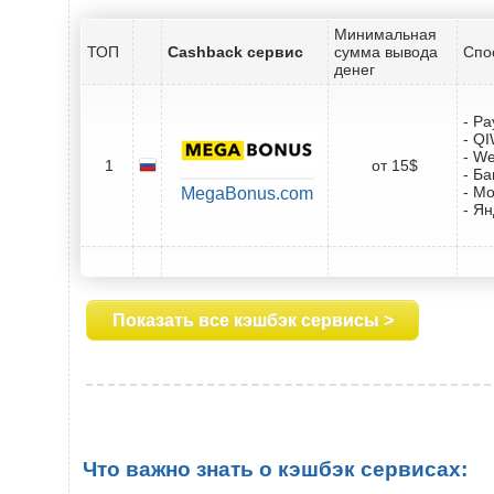
Минимальная
ТОП
Cashback сервис
сумма вывода
Спо
денег
- Pa
- Q
- W
1
от 15$
- Ба
- М
MegaBonus.com
- Ян
Показать все кэшбэк сервисы >
Что важно знать о кэшбэк сервисах: