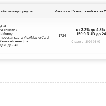
собы вывода средств
Магазины
Размер кэшбэка на 
yPal
от 3.2% до 4.8%
IWI кошелек
ebMoney
159.9 RUB до 2
1724
нковская карта Visa/MasterCard
обильный телефон
Ставки от 2026-08-06
декс.Деньги