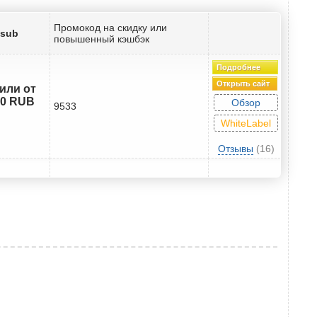
Промокод на скидку или
2sub
повышенный кэшбэк
Подробнее
Открыть сайт
 или от
40 RUB
Обзор
9533
WhiteLabel
Отзывы
(16)