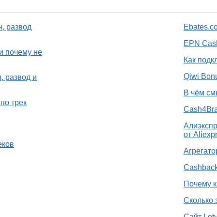
н, развод
Ebates.c
EPN Cash
и почему не
Как подк
Qiwi Bon
, развод и
В чём см
по трек
Cash4Bra
Алиэкспр
от Aliexp
еков
Агрегато
Cashback
Почему к
Сколько 
Сайт Let