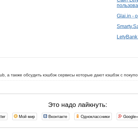
пользова
Glai.in -
Smarty.S
LetyBank 
ub, а также обсудить кэшбэк сервисы которые дают кэшбэк с покупо
Это надо лайкнуть:
tter
Мой мир
Вконтакте
Одноклассники
Google