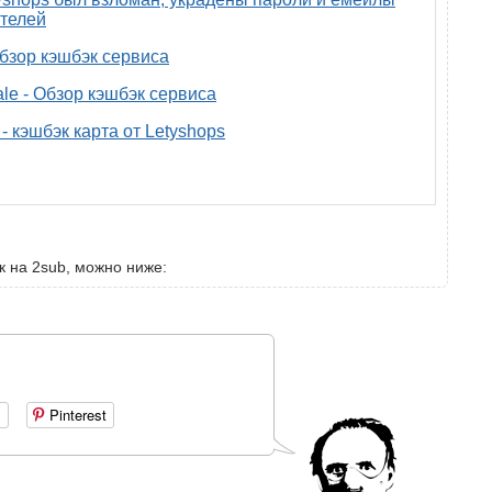
телей
 обзор кэшбэк сервиса
ale - Обзор кэшбэк сервиса
- кэшбэк карта от Letyshops
к на 2sub, можно ниже:
+
Pinterest