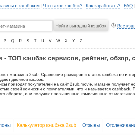
газины с кэшбэком
Что такое кэшбэк?
Как заработать?
FAQ
|
|
|
Все кэш
P
Q
R
S
T
U
V
W
X
Y
Z
 - ТОП кэшбэк сервисов, рейтинг, обзор,
ернет магазина 2sub. Сравнение размеров и ставок кэшбэка по инт
 дают двойной кэшбэк.
сы приводят покупателей на сайт 2sub.movie, магазин получает но
частью своей комиссии с покупателями, что и называется cashback.
ьшого оборота, они получают повышенные комисионные от магазинов
поны
Калькулятор кэшбэка 2sub
Отзывы
Отслеживани