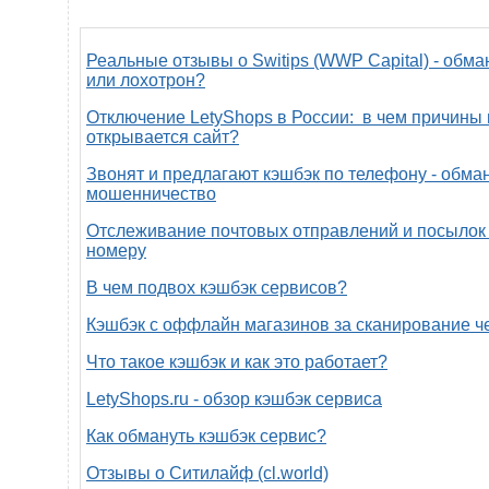
Реальные отзывы о Switips (WWP Capital) - обма
или лохотрон?
Отключение LetyShops в России: в чем причины 
открывается сайт?
Звонят и предлагают кэшбэк по телефону - обман
мошенничество
Отслеживание почтовых отправлений и посылок 
номеру
В чем подвох кэшбэк сервисов?
Кэшбэк с оффлайн магазинов за сканирование ч
Что такое кэшбэк и как это работает?
LetyShops.ru - обзор кэшбэк сервиса
Как обмануть кэшбэк сервис?
Отзывы о Ситилайф (cl.world)