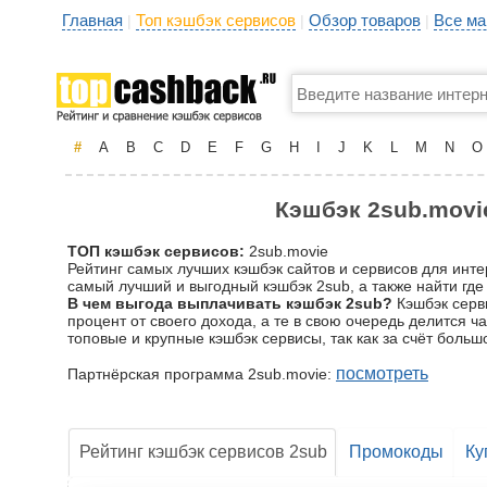
Главная
Топ кэшбэк сервисов
Обзор товаров
Все ма
|
|
|
#
A
B
C
D
E
F
G
H
I
J
K
L
M
N
O
Кэшбэк 2sub.movie
ТОП кэшбэк сервисов:
2sub.movie
Рейтинг самых лучших кэшбэк сайтов и сервисов для инт
самый лучший и выгодный кэшбэк 2sub, а также найти где
В чем выгода выплачивать кэшбэк 2sub?
Кэшбэк серви
процент от своего дохода, а те в свою очередь делится 
топовые и крупные кэшбэк сервисы, так как за счёт бол
посмотреть
Партнёрская программа 2sub.movie:
Рейтинг кэшбэк сервисов 2sub
Промокоды
Ку