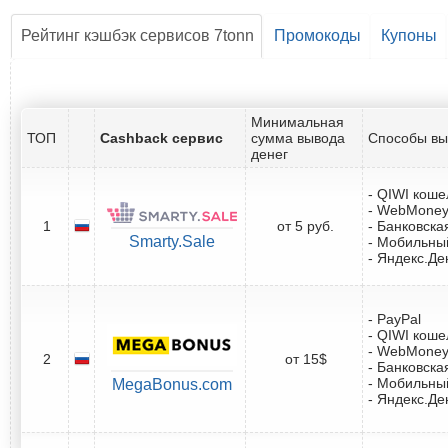
Рейтинг кэшбэк сервисов 7tonn
Промокоды
Купоны
Минимальная
ТОП
Cashback сервис
сумма вывода
Способы вы
денег
- QIWI коше
- WebMone
1
от 5 руб.
- Банковска
Smarty.Sale
- Мобильны
- Яндекс.Де
- PayPal
- QIWI коше
- WebMone
2
от 15$
- Банковска
- Мобильны
MegaBonus.com
- Яндекс.Де