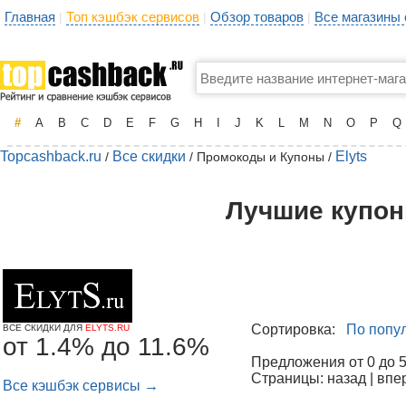
Главная
Топ кэшбэк сервисов
Обзор товаров
Все магазины
|
|
|
#
A
B
C
D
E
F
G
H
I
J
K
L
M
N
O
P
Q
Topcashback.ru
Все скидки
Elyts
/
/ Промокоды и Купоны /
Лучшие купоны
Сортировка:
По попу
ВСЕ СКИДКИ ДЛЯ
ELYTS.RU
от 1.4% до 11.6%
Предложения от 0 до 50
Страницы: назад | впе
Все кэшбэк сервисы →