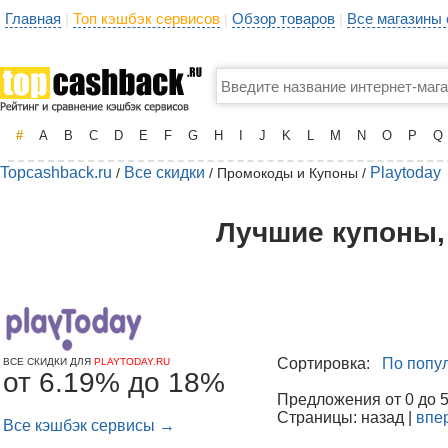
Главная
Топ кэшбэк сервисов
Обзор товаров
Все магазины
|
|
|
#
A
B
C
D
E
F
G
H
I
J
K
L
M
N
O
P
Q
Topcashback.ru
Все скидки
Playtoday
/
/ Промокоды и Купоны /
Лучшие купоны, 
Сортировка:
По попу
ВСЕ СКИДКИ ДЛЯ
PLAYTODAY.RU
от 6.19% до 18%
Предложения от 0 до 50
Страницы: назад |
впе
Все кэшбэк сервисы →