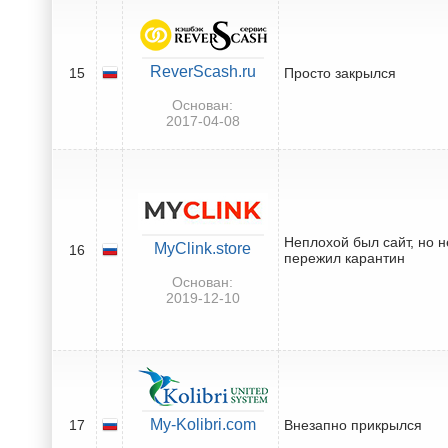
ReverScash.ru
15
Просто закрылся
Основан:
2017-04-08
Неплохой был сайт, но н
MyClink.store
16
пережил карантин
Основан:
2019-12-10
My-Kolibri.com
17
Внезапно прикрылся