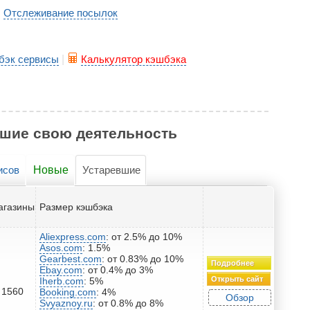
Отслеживание посылок
|
бэк сервисы
|
Калькулятор кэшбэка
вшие свою деятельность
исов
Новые
Устаревшие
агазины
Размер кэшбэка
Aliexpress.com
: от 2.5% до 10%
Asos.com
: 1.5%
Gearbest.com
: от 0.83% до 10%
Подробнее
Ebay.com
: от 0.4% до 3%
Открыть сайт
Iherb.com
: 5%
1560
Booking.com
: 4%
Обзор
Svyaznoy.ru
: от 0.8% до 8%