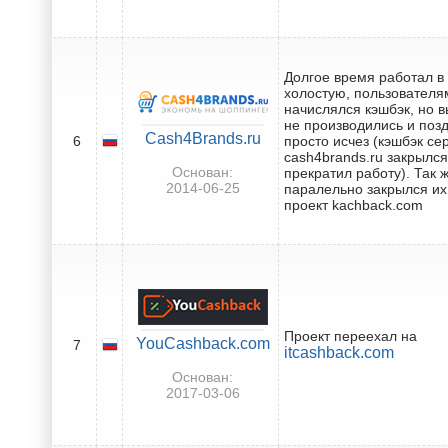
Долгое время работал в
холостую, пользователя
начислялся кэшбэк, но 
не производились и поз
Cash4Brands.ru
6
просто исчез (кэшбэк се
cash4brands.ru закрылся
Основан:
прекратил работу). Так 
2014-06-25
паралельно закрылся их
проект kachback.com
Проект переехал на
YouCashback.com
7
itcashback.com
Основан:
2017-03-06