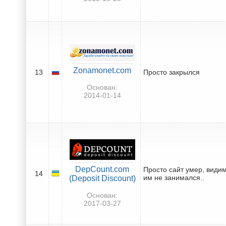
Zonamonet.com
13
Просто закрылся
Основан:
2014-01-14
DepCount.com
Просто сайт умер, види
14
им не занимался..
(Deposit Discount)
Основан:
2017-03-27