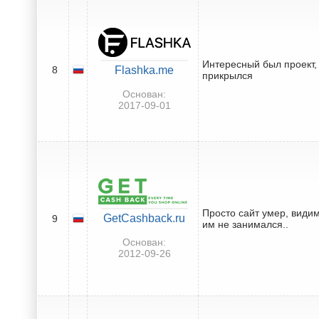
Интересный был проект, 
8
Flashka.me
прикрылся
Основан:
2017-09-01
Просто сайт умер, види
GetCashback.ru
9
им не занимался..
Основан:
2012-09-26