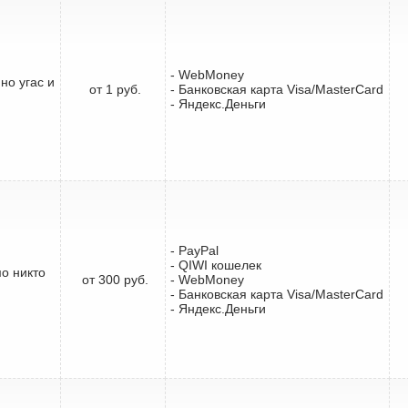
- WebMoney
но угас и
от 1 руб.
- Банковская карта Visa/MasterCard
- Яндекс.Деньги
- PayPal
- QIWI кошелек
мо никто
от 300 руб.
- WebMoney
- Банковская карта Visa/MasterCard
- Яндекс.Деньги