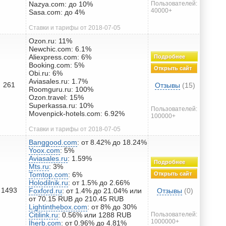
Nazya.com: до 10%
Пользователей:
40000+
Sasa.com: до 4%
Ставки и тарифы от 2018-07-05
Ozon.ru: 11%
Newchic.com: 6.1%
Aliexpress.com: 6%
Подробнее
Booking.com: 5%
Открыть сайт
Obi.ru: 6%
Aviasales.ru: 1.7%
261
Отзывы
(15)
Roomguru.ru: 100%
Ozon.travel: 15%
Superkassa.ru: 10%
Пользователей:
Movenpick-hotels.com: 6.92%
100000+
Ставки и тарифы от 2018-07-05
Banggood.com
: от 8.42% до 18.24%
Yoox.com
: 5%
Aviasales.ru
: 1.59%
Подробнее
Mts.ru
: 3%
Tomtop.com
: 6%
Открыть сайт
Holodilnik.ru
: от 1.5% до 2.66%
1493
Foxford.ru
: от 1.4% до 21.04% или
Отзывы
(0)
от 70.15 RUB до 210.45 RUB
Lightinthebox.com
: от 8% до 30%
Citilink.ru
: 0.56% или 1288 RUB
Пользователей:
1000000+
Iherb.com
: от 0.96% до 4.81%