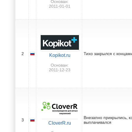
Основан:
2011-01-01
2
Тихо закрылся с концам
Kopikot.ru
Основан:
2011-12-23
Внезапно прикрылись, к
3
выплачивался
CloverR.ru