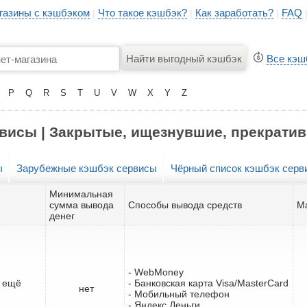
газины с кэшбэком
Что такое кэшбэк?
Как заработать?
FAQ
|
|
|
Все кэш
P
Q
R
S
T
U
V
W
X
Y
Z
висы | Закрытые, ищезнувшие, прекрати
ы
Зарубежные кэшбэк сервисы
Чёрный список кэшбэк серв
Минимальная
сумма вывода
Способы вывода средств
М
денег
- WebMoney
т ещё
- Банковская карта Visa/MasterCard
нет
- Мобильный телефон
- Яндекс.Деньги