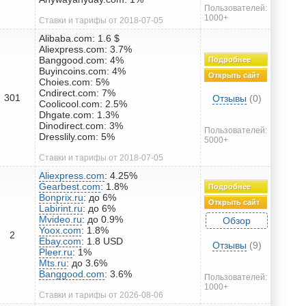
Пользователей:
1000+
Ставки и тарифы от 2018-07-05
Alibaba.com: 1.6 $
Aliexpress.com: 3.7%
Banggood.com: 4%
Подробнее
Buyincoins.com: 4%
Открыть сайт
Choies.com: 5%
Cndirect.com: 7%
301
Отзывы
(0)
Coolicool.com: 2.5%
Dhgate.com: 1.3%
Dinodirect.com: 3%
Пользователей:
Dresslily.com: 5%
5000+
Ставки и тарифы от 2018-07-05
Aliexpress.com
: 4.25%
Gearbest.com
: 1.8%
Подробнее
Bonprix.ru
: до 6%
Открыть сайт
Labirint.ru
: до 6%
Mvideo.ru
: до 0.9%
Обзор
Yoox.com
: 1.8%
2
Ebay.com
: 1.8 USD
Отзывы
(9)
Pleer.ru
: 1%
Mts.ru
: до 3.6%
Banggood.com
: 3.6%
Пользователей:
1000+
Ставки и тарифы от 2026-08-06