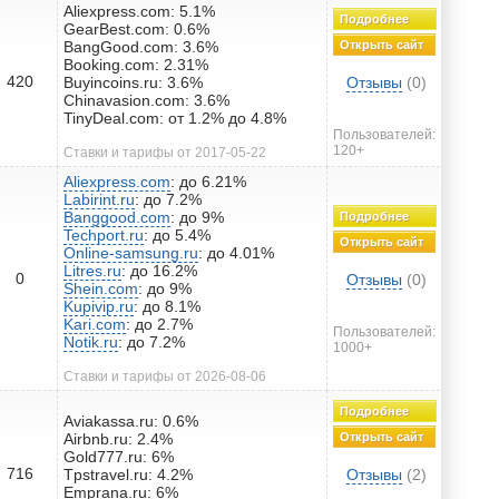
Aliexpress.com: 5.1%
Подробнее
GearBest.com: 0.6%
BangGood.com: 3.6%
Открыть сайт
Booking.com: 2.31%
420
Buyincoins.ru: 3.6%
Отзывы
(0)
Chinavasion.com: 3.6%
TinyDeal.com: от 1.2% до 4.8%
Пользователей:
120+
Ставки и тарифы от 2017-05-22
Aliexpress.com
: до 6.21%
Labirint.ru
: до 7.2%
Banggood.com
: до 9%
Подробнее
Techport.ru
: до 5.4%
Открыть сайт
Online-samsung.ru
: до 4.01%
Litres.ru
: до 16.2%
0
Отзывы
(0)
Shein.com
: до 9%
Kupivip.ru
: до 8.1%
Kari.com
: до 2.7%
Пользователей:
Notik.ru
: до 7.2%
1000+
Ставки и тарифы от 2026-08-06
Подробнее
Aviakassa.ru: 0.6%
Airbnb.ru: 2.4%
Открыть сайт
Gold777.ru: 6%
716
Tpstravel.ru: 4.2%
Отзывы
(2)
Emprana.ru: 6%