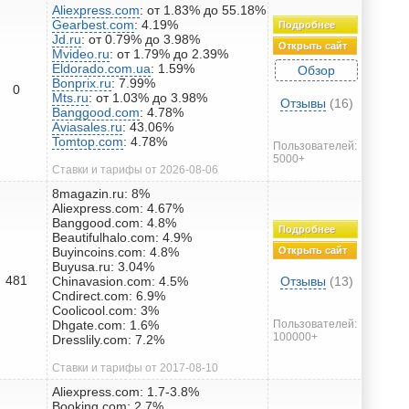
Aliexpress.com
: от 1.83% до 55.18%
Gearbest.com
: 4.19%
Подробнее
Jd.ru
: от 0.79% до 3.98%
Открыть сайт
Mvideo.ru
: от 1.79% до 2.39%
Eldorado.com.ua
: 1.59%
Обзор
Bonprix.ru
: 7.99%
0
Mts.ru
: от 1.03% до 3.98%
Отзывы
(16)
Banggood.com
: 4.78%
Aviasales.ru
: 43.06%
Tomtop.com
: 4.78%
Пользователей:
5000+
Ставки и тарифы от 2026-08-06
8magazin.ru: 8%
Aliexpress.com: 4.67%
Banggood.com: 4.8%
Подробнее
Beautifulhalo.com: 4.9%
Buyincoins.com: 4.8%
Открыть сайт
Buyusa.ru: 3.04%
481
Chinavasion.com: 4.5%
Отзывы
(13)
Cndirect.com: 6.9%
Coolicool.com: 3%
Dhgate.com: 1.6%
Пользователей:
100000+
Dresslily.com: 7.2%
Ставки и тарифы от 2017-08-10
Aliexpress.com: 1.7-3.8%
Booking.com: 2.7%