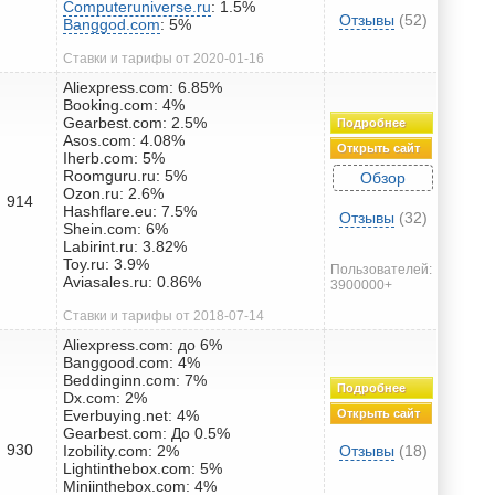
Computeruniverse.ru
: 1.5%
Отзывы
(52)
Banggod.com
: 5%
Ставки и тарифы от 2020-01-16
Aliexpress.com: 6.85%
Booking.com: 4%
Gearbest.com: 2.5%
Подробнее
Asos.com: 4.08%
Открыть сайт
Iherb.com: 5%
Roomguru.ru: 5%
Обзор
Ozon.ru: 2.6%
914
Hashflare.eu: 7.5%
Отзывы
(32)
Shein.com: 6%
Labirint.ru: 3.82%
Toy.ru: 3.9%
Пользователей:
Aviasales.ru: 0.86%
3900000+
Ставки и тарифы от 2018-07-14
Aliexpress.com: до 6%
Banggood.com: 4%
Beddinginn.com: 7%
Подробнее
Dx.com: 2%
Everbuying.net: 4%
Открыть сайт
Gearbest.com: До 0.5%
930
Izobility.com: 2%
Отзывы
(18)
Lightinthebox.com: 5%
Miniinthebox.com: 4%