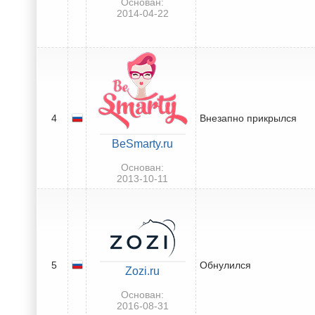
Основан:
2014-04-22
4
Внезапно прикрылся
BeSmarty.ru
Основан:
2013-10-11
5
Обнулился
Zozi.ru
Основан:
2016-08-31