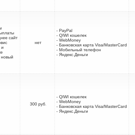
м
- PayPal
выплаты
- QIWI кошелек
днее сайт
- WebMoney
рвис
нет
- Банковская карта Visa/MasterCard
 и
- Мобильный телефон
же
- Яндекс.Деньги
 новый
- QIWI кошелек
- WebMoney
300 руб.
- Банковская карта Visa/MasterCard
- Яндекс.Деньги