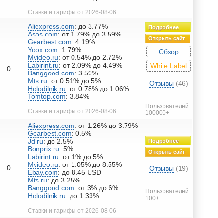
Ставки и тарифы от 2026-08-06
Aliexpress.com
: до 3.77%
Подробнее
Asos.com
: от 1.79% до 3.59%
Открыть сайт
Gearbest.com
: 4.19%
Yoox.com
: 1.79%
Обзор
Mvideo.ru
: от 0.54% до 2.72%
Labirint.ru
: от 2.09% до 4.49%
White Label
0
Banggood.com
: 3.59%
Mts.ru
: от 0.51% до 5%
Отзывы
(46)
Holodilnik.ru
: от 0.78% до 1.06%
Tomtop.com
: 3.84%
Пользователей:
Ставки и тарифы от 2026-08-06
100000+
Aliexpress.com
: от 1.26% до 3.79%
Gearbest.com
: 0.5%
Jd.ru
: до 2.5%
Подробнее
Bonprix.ru
: 5%
Открыть сайт
Labirint.ru
: от 1% до 5%
Mvideo.ru
: от 1.05% до 8.55%
0
Отзывы
(19)
Ebay.com
: до 8.45 USD
Mts.ru
: до 3.25%
Banggood.com
: от 3% до 6%
Пользователей:
Holodilnik.ru
: до 1.33%
100+
Ставки и тарифы от 2026-08-06