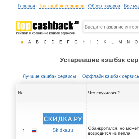
Главная
Топ кэшбэк сервисов
Обзор товаров
Все ма
|
|
|
#
A
B
C
D
E
F
G
H
I
J
K
L
M
N
O
Устаревшие кэшбэк сер
Лучшие кэшбэк сервисы
Оффлайн кэшбэк сервис
№
Что случилось?
Обанкротился, но може
Skidka.ru
1
возродится из пепла