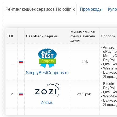
Рейтинг кэшбэк сервисов Holodilnik
Промокоды
Куп
Минимальная
ТОП
Cashback сервис
сумма вывода
Способы 
денег
- Amazon 
- ePayme
- Money
- PayPal
1
20$
- QIWI к
- Western
- Банковс
SimplyBestCoupons.ru
- Яндекс
- Bitcoin
- PayPal
- QIWI к
2
от 1 руб.
- WebMo
- Банковс
Zozi.ru
- Яндекс