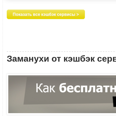
Показать все кэшбэк сервисы >
Заманухи от кэшбэк сер