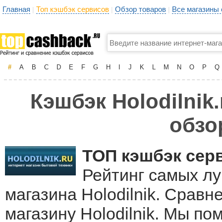
Главная
Топ кэшбэк сервисов
Обзор товаров
Все магазины
|
|
|
#
A
B
C
D
E
F
G
H
I
J
K
L
M
N
O
P
Q
Кэшбэк Holodilnik
обзо
ТОП кэшбэк сер
Рейтинг самых лу
магазина Holodilnik. Сравн
магазину Holodilnik. Мы п