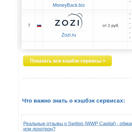
-
MoneyBack.biz
-
-
-
7
от 1 руб.
-
-
Zozi.ru
-
Показать все кэшбэк сервисы >
Что важно знать о кэшбэк сервисах:
Реальные отзывы о Switips (WWP Capital) - обма
или лохотрон?