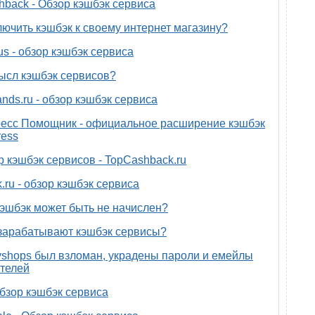
back - Обзор кэшбэк сервиса
лючить кэшбэк к своему интернет магазину?
us - обзор кэшбэк сервиса
ысл кэшбэк сервисов?
nds.ru - обзор кэшбэк сервиса
есс Помощник - официальное расширение кэшбэк
ress
р кэшбэк сервисов - TopCashback.ru
.ru - обзор кэшбэк сервиса
эшбэк может быть не начислен?
зарабатывают кэшбэк сервисы?
yshops был взломан, украдены пароли и емейлы
телей
 обзор кэшбэк сервиса