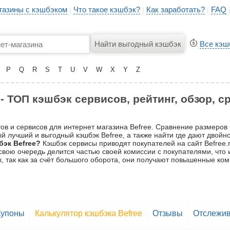
газины с кэшбэком
Что такое кэшбэк?
Как заработать?
FAQ
|
|
|
Все кэш
P
Q
R
S
T
U
V
W
X
Y
Z
 - ТОП кэшбэк сервисов, рейтинг, обзор, 
ов и сервисов для интернет магазина Befree. Сравнение размеров 
 лучший и выгодный кэшбэк Befree, а также найти где дают двойно
эк Befree?
Кэшбэк сервисы приводят покупателей на сайт Befree.r
в свою очередь делится частью своей комиссии с покупателями, что
, так как за счёт большого оборота, они получают повышенные ком
Купоны
Калькулятор кэшбэка Befree
Отзывы
Отслежив