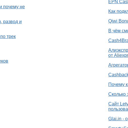
EPN Cash
и почему не
Как подк
Qiwi Bon
, развод и
В чём см
по трек
Cash4Bra
Алиэкспр
от Aliexp
еков
Агрегато
Cashback
Почему к
Сколько 
Сайт Let
пользова
Glai.in -