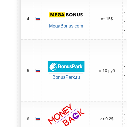
-
-
-
4
от 15$
-
-
MegaBonus.com
-
-
-
5
от 10 руб.
-
-
BonusPark.ru
-
-
-
6
от 0.2$
-
-