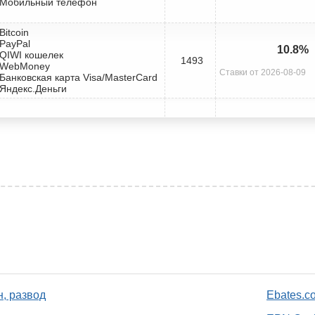
 Мобильный телефон
 Bitcoin
 PayPal
10.8%
 QIWI кошелек
1493
 WebMoney
Ставки от 2026-08-09
 Банковская карта Visa/MasterCard
 Яндекс.Деньги
н, развод
Ebates.c