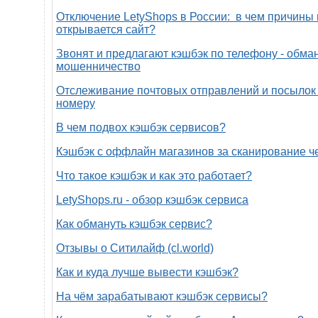
Отключение LetyShops в России: в чем причины 
открывается сайт?
Звонят и предлагают кэшбэк по телефону - обман
мошенничество
Отслеживание почтовых отправлений и посылок 
номеру
В чем подвох кэшбэк сервисов?
Кэшбэк с оффлайн магазинов за сканирование ч
Что такое кэшбэк и как это работает?
LetyShops.ru - обзор кэшбэк сервиса
Как обмануть кэшбэк сервис?
Отзывы о Ситилайф (cl.world)
Как и куда лучше вывести кэшбэк?
На чём зарабатывают кэшбэк сервисы?