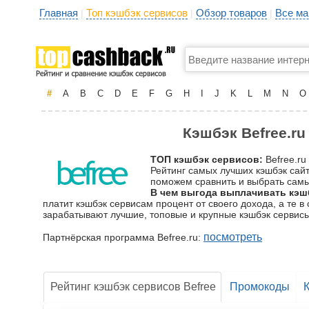
Главная
Топ кэшбэк сервисов
Обзор товаров
Все ма
|
|
|
#
A
B
C
D
E
F
G
H
I
J
K
L
M
N
O
Кэшбэк Befree.ru
ТОП кэшбэк сервисов:
Befree.ru
Рейтинг самых лучших кэшбэк сайт
поможем сравнить и выбрать самый
В чем выгода выплачивать кэшб
платит кэшбэк сервисам процент от своего дохода, а те 
зарабатывают лучшие, топовые и крупные кэшбэк сервисы
посмотреть
Партнёрская программа Befree.ru:
Рейтинг кэшбэк сервисов Befree
Промокоды