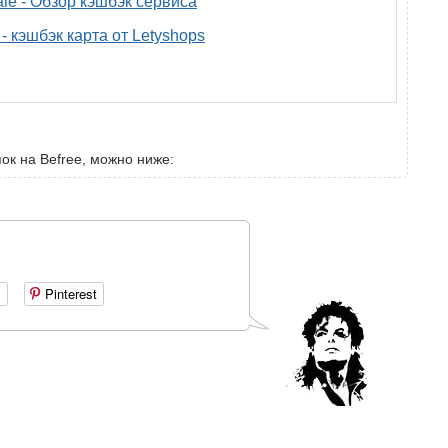
ale - Обзор кэшбэк сервиса
- кэшбэк карта от Letyshops
ок на Befree, можно ниже:
+
Pinterest