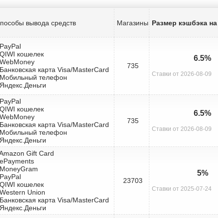
пособы вывода средств
Магазины
Размер кэшбэка на
 PayPal
 QIWI кошелек
6.5%
 WebMoney
735
 Банковская карта Visa/MasterCard
Ставки от 2026-08-09
 Мобильный телефон
 Яндекс.Деньги
 PayPal
 QIWI кошелек
6.5%
 WebMoney
735
 Банковская карта Visa/MasterCard
Ставки от 2026-08-09
 Мобильный телефон
 Яндекс.Деньги
 Amazon Gift Card
 ePayments
 MoneyGram
5%
 PayPal
23703
 QIWI кошелек
Ставки от 2025-07-24
 Western Union
 Банковская карта Visa/MasterCard
 Яндекс.Деньги