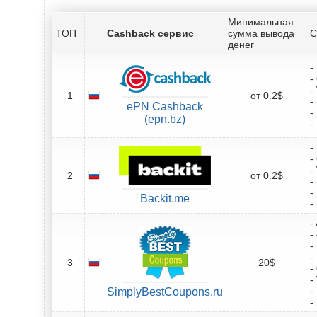
Минимальная
ТОП
Cashback сервис
сумма вывода
С
денег
-
-
-
1
от 0.2$
-
ePN Cashback
-
(epn.bz)
-
-
-
-
2
от 0.2$
-
-
Backit.me
-
-
-
-
-
3
20$
-
-
-
SimplyBestCoupons.ru
-