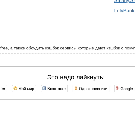
Smarty.S
LetyBank 
free, а также обсудить кэшбэк сервисы которые дают кэшбэк с покуп
Это надо лайкнуть:
tter
Мой мир
Вконтакте
Одноклассники
Google