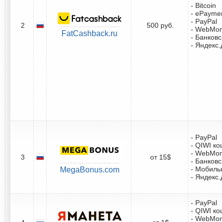
- Bitcoin
- ePayme
- PayPal
2
500 руб.
- WebMo
FatCashback.ru
- Банковс
- Яндекс.
- PayPal
- QIWI к
- WebMo
3
от 15$
- Банковс
- Мобиль
MegaBonus.com
- Яндекс.
- PayPal
- QIWI к
- WebMo