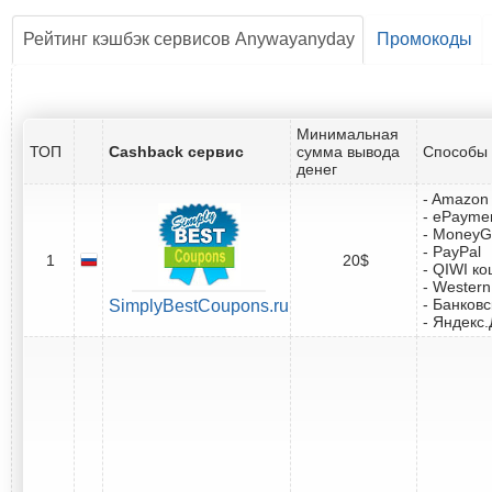
Рейтинг кэшбэк сервисов Anywayanyday
Промокоды
Минимальная
ТОП
Cashback сервис
сумма вывода
Способы 
денег
- Amazon 
- ePayme
- Money
- PayPal
1
20$
- QIWI к
- Western
- Банковс
SimplyBestCoupons.ru
- Яндекс.