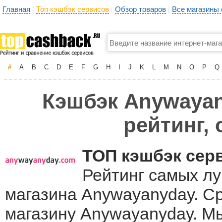
Главная
Топ кэшбэк сервисов
Обзор товаров
Все магазины
|
|
|
#
A
B
C
D
E
F
G
H
I
J
K
L
M
N
O
P
Q
Кэшбэк Anywayan
рейтинг,
ТОП кэшбэк сер
Рейтинг самых лу
магазина Anywayanyday. Ср
магазину Anywayanyday. М