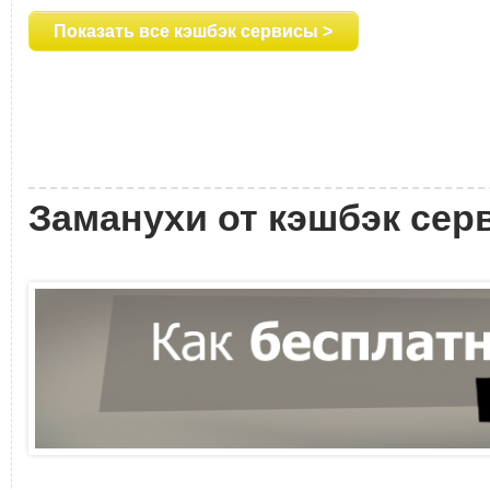
Показать все кэшбэк сервисы >
Заманухи от кэшбэк сер