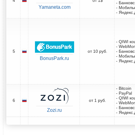
4
от 1$
- Банковс
Yamaneta.com
- Мобиль
- Яндекс.
- QIWI к
- WebMo
5
от 10 руб.
- Банковс
- Мобиль
BonusPark.ru
- Яндекс.
- Bitcoin
- PayPal
- QIWI к
6
от 1 руб.
- WebMo
- Банковс
Zozi.ru
- Яндекс.