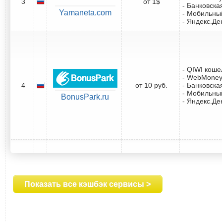
3
от 1$
- Банковска
Yamaneta.com
- Мобильны
- Яндекс.Де
- QIWI коше
- WebMone
4
от 10 руб.
- Банковска
- Мобильны
BonusPark.ru
- Яндекс.Де
Показать все кэшбэк сервисы >