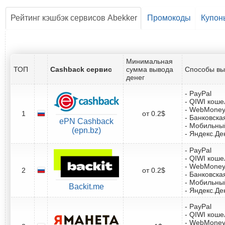
Рейтинг кэшбэк сервисов Abekker
Промокоды
Купон
Минимальная
ТОП
Cashback сервис
сумма вывода
Способы вы
денег
- PayPal
- QIWI коше
- WebMone
1
от 0.2$
- Банковска
ePN Cashback
- Мобильны
(epn.bz)
- Яндекс.Де
- PayPal
- QIWI коше
- WebMone
2
от 0.2$
- Банковска
- Мобильны
Backit.me
- Яндекс.Де
- PayPal
- QIWI коше
- WebMone