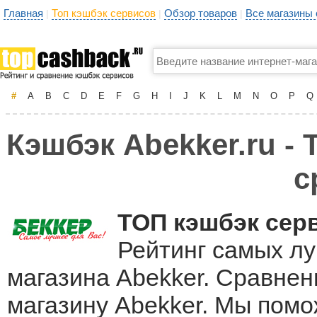
Главная
Топ кэшбэк сервисов
Обзор товаров
Все магазины
|
|
|
#
A
B
C
D
E
F
G
H
I
J
K
L
M
N
O
P
Q
Кэшбэк Abekker.ru - 
с
ТОП кэшбэк сер
Рейтинг самых лу
магазина Abekker. Сравнен
магазину Abekker. Мы пом