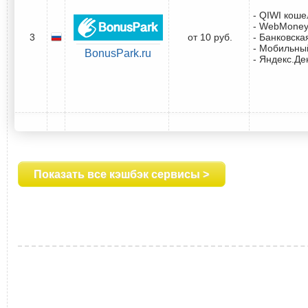
- QIWI коше
- WebMone
3
от 10 руб.
- Банковска
- Мобильны
BonusPark.ru
- Яндекс.Де
Показать все кэшбэк сервисы >