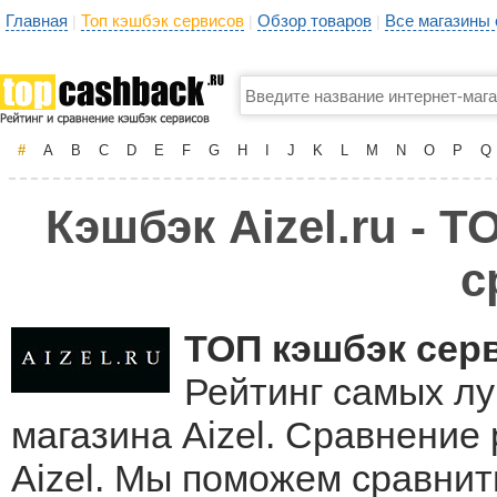
Главная
Топ кэшбэк сервисов
Обзор товаров
Все магазины
|
|
|
#
A
B
C
D
E
F
G
H
I
J
K
L
M
N
O
P
Q
Кэшбэк Aizel.ru - 
с
ТОП кэшбэк сер
Рейтинг самых лу
магазина Aizel. Сравнение
Aizel. Мы поможем сравнит