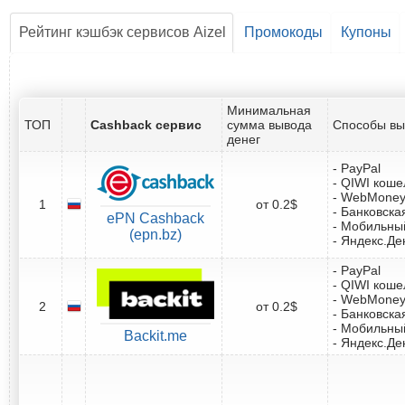
Рейтинг кэшбэк сервисов Aizel
Промокоды
Купоны
Минимальная
ТОП
Cashback сервис
сумма вывода
Способы вы
денег
- PayPal
- QIWI коше
- WebMone
1
от 0.2$
- Банковска
ePN Cashback
- Мобильны
(epn.bz)
- Яндекс.Де
- PayPal
- QIWI коше
- WebMone
2
от 0.2$
- Банковска
- Мобильны
Backit.me
- Яндекс.Де