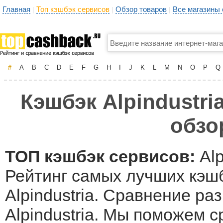
Главная
Топ кэшбэк сервисов
Обзор товаров
Все магазины
|
|
|
#
A
B
C
D
E
F
G
H
I
J
K
L
M
N
O
P
Q
Кэшбэк Alpindustri
обзо
ТОП кэшбэк сервисов:
Alp
Рейтинг самых лучших кэшб
Alpindustria. Сравнение ра
Alpindustria. Мы поможем 