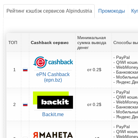
Рейтинг кэшбэк сервисов Alpindustria
Промокоды
Ку
Минимальная
ТОП
Cashback сервис
сумма вывода
Способы вы
денег
- PayPal
- QIWI коше
- WebMone
1
от 0.2$
- Банковска
ePN Cashback
- Мобильны
(epn.bz)
- Яндекс.Де
- PayPal
- QIWI коше
- WebMone
2
от 0.2$
- Банковска
- Мобильны
Backit.me
- Яндекс.Де
- PayPal
- QIWI коше
- WebMone