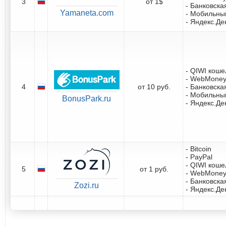
3
от 1$
- Банковска
Yamaneta.com
- Мобильны
- Яндекс.Де
- QIWI коше
- WebMone
4
от 10 руб.
- Банковска
- Мобильны
BonusPark.ru
- Яндекс.Де
- Bitcoin
- PayPal
- QIWI коше
5
от 1 руб.
- WebMone
- Банковска
Zozi.ru
- Яндекс.Де