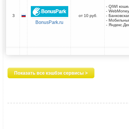
- QIWI коше
- WebMone
3
от 10 руб.
- Банковска
- Мобильны
BonusPark.ru
- Яндекс.Де
Показать все кэшбэк сервисы >