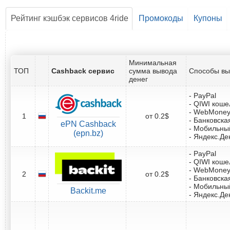
Рейтинг кэшбэк сервисов 4ride
Промокоды
Купоны
Минимальная
ТОП
Cashback сервис
сумма вывода
Способы вы
денег
- PayPal
- QIWI коше
- WebMone
1
от 0.2$
- Банковска
ePN Cashback
- Мобильны
(epn.bz)
- Яндекс.Де
- PayPal
- QIWI коше
- WebMone
2
от 0.2$
- Банковска
- Мобильны
Backit.me
- Яндекс.Де