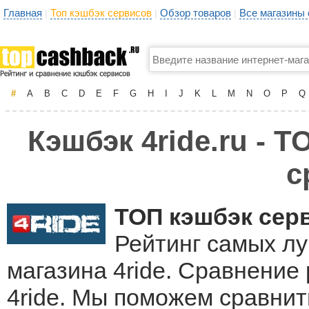
Главная
Топ кэшбэк сервисов
Обзор товаров
Все магазины
|
|
|
#
A
B
C
D
E
F
G
H
I
J
K
L
M
N
O
P
Q
Кэшбэк 4ride.ru - 
с
ТОП кэшбэк сер
Рейтинг самых лу
магазина 4ride. Сравнение
4ride. Мы поможем сравнит