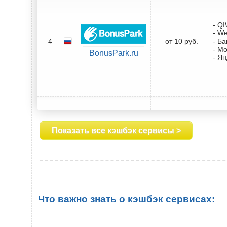
- Q
- W
4
от 10 руб.
- Ба
- М
BonusPark.ru
- Ян
Показать все кэшбэк сервисы >
Что важно знать о кэшбэк сервисах: