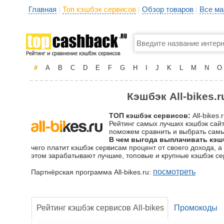
Главная
Топ кэшбэк сервисов
Обзор товаров
Все ма
|
|
|
#
A
B
C
D
E
F
G
H
I
J
K
L
M
N
O
Кэшбэк All-bikes.
ТОП кэшбэк сервисов:
All-bikes.
Рейтинг самых лучших кэшбэк сайто
поможем сравнить и выбрать самый
В чем выгода выплачивать кэшб
чего платит кэшбэк сервисам процент от своего дохода, а
этом зарабатывают лучшие, топовые и крупные кэшбэк се
посмотреть
Партнёрская программа All-bikes.ru:
Рейтинг кэшбэк сервисов All-bikes
Промокоды