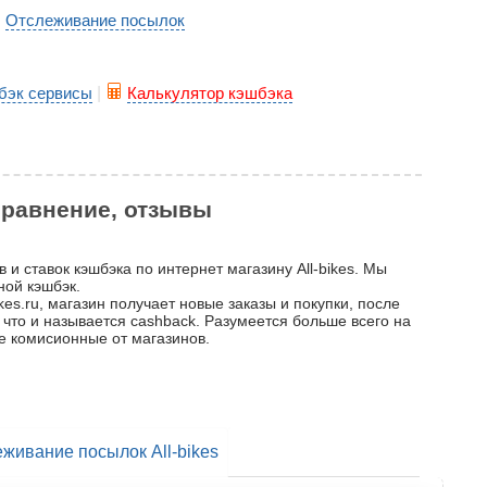
Отслеживание посылок
|
бэк сервисы
|
Калькулятор кэшбэка
 сравнение, отзывы
 и ставок кэшбэка по интернет магазину All-bikes. Мы
ной кэшбэк.
kes.ru, магазин получает новые заказы и покупки, после
 что и называется cashback. Разумеется больше всего на
е комисионные от магазинов.
живание посылок All-bikes