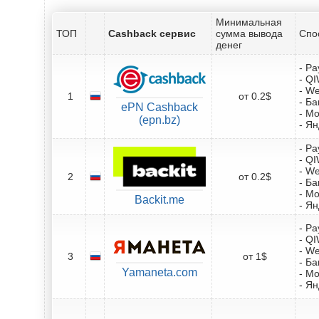
Минимальная
ТОП
Cashback сервис
сумма вывода
Спо
денег
- Pa
- Q
- W
1
от 0.2$
- Ба
ePN Cashback
- М
(epn.bz)
- Ян
- Pa
- Q
- W
2
от 0.2$
- Ба
- М
Backit.me
- Ян
- Pa
- Q
- W
3
от 1$
- Ба
Yamaneta.com
- М
- Ян