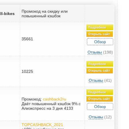
Промокод на скидку или
l-bikes
повышенный кэшбэк
Подробнее
Открыть сайт
35661
Обзор
Отзывы
(198)
Подробнее
Открыть сайт
10225
Отзывы
(41)
Подробнее
Промокод:
cashback2ru
Открыть сайт
Даёт повышенный кэшбэк 9% с
Обзор
Алиэкспресс на 3 дня 4133
Отзывы
(12)
TOPCASHBACK_2021