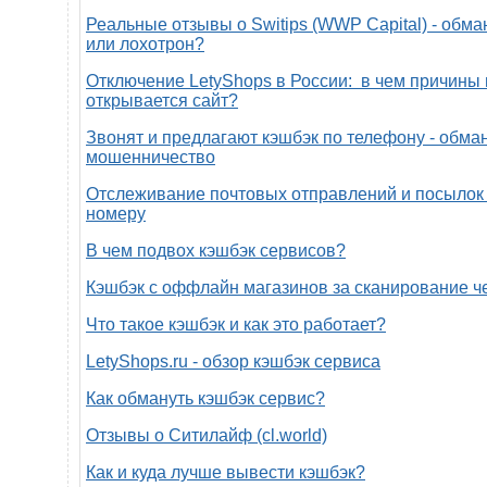
Реальные отзывы о Switips (WWP Capital) - обма
или лохотрон?
Отключение LetyShops в России: в чем причины 
открывается сайт?
Звонят и предлагают кэшбэк по телефону - обман
мошенничество
Отслеживание почтовых отправлений и посылок 
номеру
В чем подвох кэшбэк сервисов?
Кэшбэк с оффлайн магазинов за сканирование ч
Что такое кэшбэк и как это работает?
LetyShops.ru - обзор кэшбэк сервиса
Как обмануть кэшбэк сервис?
Отзывы о Ситилайф (cl.world)
Как и куда лучше вывести кэшбэк?