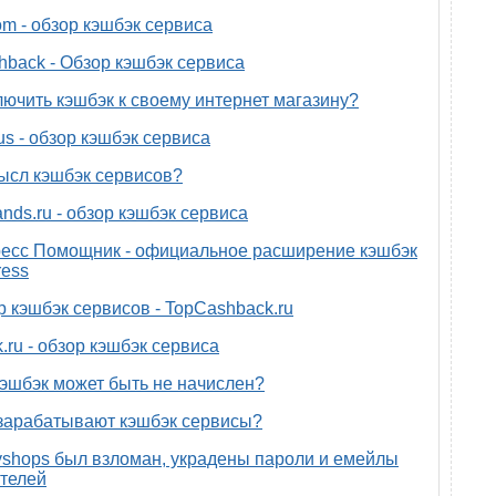
om - обзор кэшбэк сервиса
back - Обзор кэшбэк сервиса
лючить кэшбэк к своему интернет магазину?
us - обзор кэшбэк сервиса
ысл кэшбэк сервисов?
nds.ru - обзор кэшбэк сервиса
есс Помощник - официальное расширение кэшбэк
ress
р кэшбэк сервисов - TopCashback.ru
.ru - обзор кэшбэк сервиса
эшбэк может быть не начислен?
зарабатывают кэшбэк сервисы?
yshops был взломан, украдены пароли и емейлы
телей