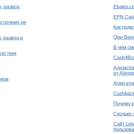
н, развод
Ebates.c
EPN Cash
и почему не
Как подк
Qiwi Bon
, развод и
В чём см
по трек
Cash4Bra
Алиэкспр
от Aliexp
еков
Агрегато
Cashback
Почему к
Сколько 
Сайт Let
пользова