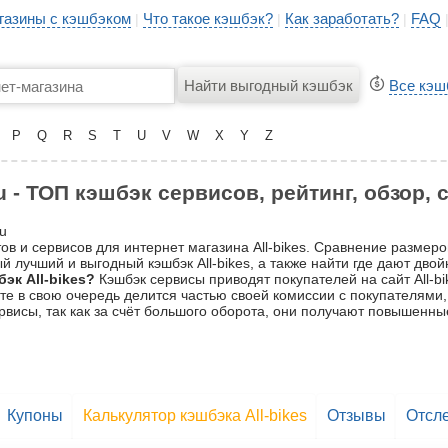
газины с кэшбэком
Что такое кэшбэк?
Как заработать?
FAQ
|
|
|
Все кэш
P
Q
R
S
T
U
V
W
X
Y
Z
ru - ТОП кэшбэк сервисов, рейтинг, обзор,
ru
в и сервисов для интернет магазина All-bikes. Сравнение размеров
 лучший и выгодный кэшбэк All-bikes, а также найти где дают двой
эк All-bikes?
Кэшбэк сервисы приводят покупателей на сайт All-bi
 те в свою очередь делится частью своей комиссии с покупателями,
рвисы, так как за счёт большого оборота, они получают повышенны
Купоны
Калькулятор кэшбэка All-bikes
Отзывы
Отсле