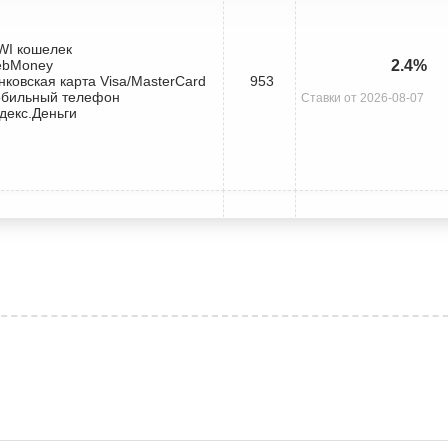
IWI кошелек
ebMoney
2.4%
нковская карта Visa/MasterCard
953
обильный телефон
Ставки от 2026-08-07
декс.Деньги