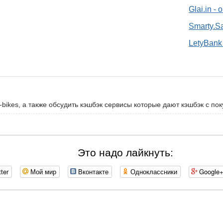
Glai.in -
Smarty.S
LetyBank 
-bikes, а также обсудить кэшбэк сервисы которые дают кэшбэк с поку
Это надо лайкнуть:
tter
Мой мир
Вконтакте
Одноклассники
Google