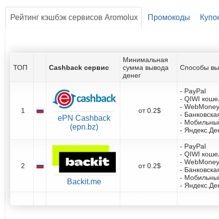
Рейтинг кэшбэк сервисов Aromolux
Промокоды
Купо
Минимальная
ТОП
Cashback сервис
сумма вывода
Способы вы
денег
- PayPal
- QIWI коше
- WebMone
1
от 0.2$
- Банковска
ePN Cashback
- Мобильны
(epn.bz)
- Яндекс.Де
- PayPal
- QIWI коше
- WebMone
2
от 0.2$
- Банковска
- Мобильны
Backit.me
- Яндекс.Де