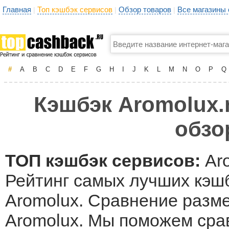
Главная
Топ кэшбэк сервисов
Обзор товаров
Все магазины
|
|
|
#
A
B
C
D
E
F
G
H
I
J
K
L
M
N
O
P
Q
Кэшбэк Aromolux.r
обзо
ТОП кэшбэк сервисов:
Aro
Рейтинг самых лучших кэшб
Aromolux. Сравнение разме
Aromolux. Мы поможем сра