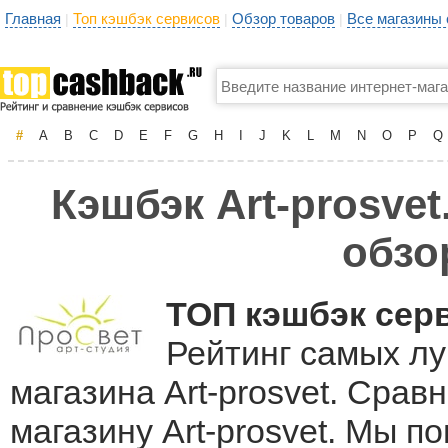
Главная
Топ кэшбэк сервисов
Обзор товаров
Все магазины
|
|
|
#
A
B
C
D
E
F
G
H
I
J
K
L
M
N
O
P
Q
Кэшбэк Art-prosvet
обзо
ТОП кэшбэк сер
Рейтинг самых лу
магазина Art-prosvet. Срав
магазину Art-prosvet. Мы 