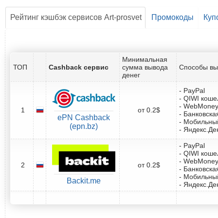
Рейтинг кэшбэк сервисов Art-prosvet
Промокоды
Куп
Минимальная
ТОП
Cashback сервис
сумма вывода
Способы вы
денег
- PayPal
- QIWI коше
- WebMone
1
от 0.2$
- Банковска
ePN Cashback
- Мобильны
(epn.bz)
- Яндекс.Де
- PayPal
- QIWI коше
- WebMone
2
от 0.2$
- Банковска
- Мобильны
Backit.me
- Яндекс.Де