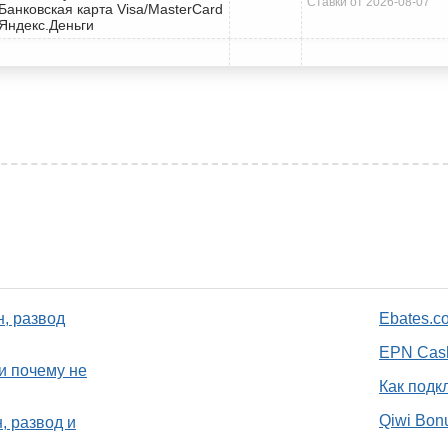
Ставки от 2026-08-07
 Банковская карта Visa/MasterCard
 Яндекс.Деньги
н, развод
Ebates.c
EPN Cash
и почему не
Как подк
Qiwi Bon
, развод и