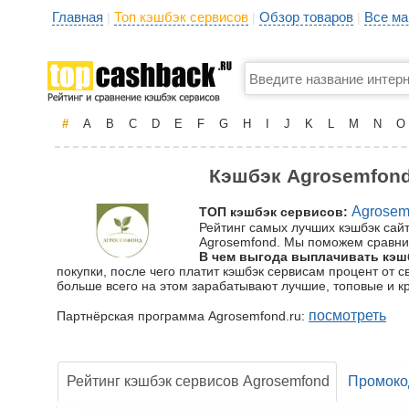
Главная
Топ кэшбэк сервисов
Обзор товаров
Все ма
|
|
|
#
A
B
C
D
E
F
G
H
I
J
K
L
M
N
O
Кэшбэк Agrosemfond.
Agrosem
ТОП кэшбэк сервисов:
Рейтинг самых лучших кэшбэк сайт
Agrosemfond. Мы поможем сравнит
В чем выгода выплачивать кэш
покупки, после чего платит кэшбэк сервисам процент от с
больше всего на этом зарабатывают лучшие, топовые и к
посмотреть
Партнёрская программа Agrosemfond.ru:
Рейтинг кэшбэк сервисов Agrosemfond
Промок