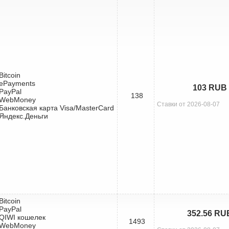
 Bitcoin
 ePayments
103 RUB
 PayPal
138
 WebMoney
Ставки от 2026-08-07
 Банковская карта Visa/MasterCard
 Яндекс.Деньги
 Bitcoin
 PayPal
352.56 RU
 QIWI кошелек
1493
 WebMoney