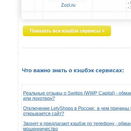
-
Zozi.ru
-
Показать все кэшбэк сервисы >
Что важно знать о кэшбэк сервисах:
Реальные отзывы о Switips (WWP Capital) - обма
или лохотрон?
Отключение LetyShops в России: в чем причины 
открывается сайт?
Звонят и предлагают кэшбэк по телефону - обман
мошенничество