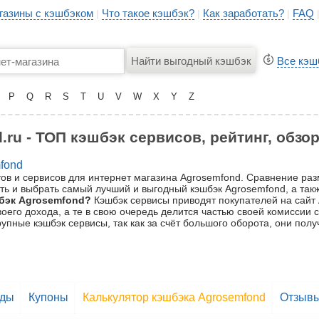
газины с кэшбэком
Что такое кэшбэк?
Как заработать?
FAQ
|
|
|
Все кэш
P
Q
R
S
T
U
V
W
X
Y
Z
ru - ТОП кэшбэк сервисов, рейтинг, обзо
fond
ов и сервисов для интернет магазина Agrosemfond. Сравнение раз
ь и выбрать самый лучший и выгодный кэшбэк Agrosemfond, а такж
бэк Agrosemfond?
Кэшбэк сервисы приводят покупателей на сайт 
воего дохода, а те в свою очередь делится частью своей комиссии 
рупные кэшбэк сервисы, так как за счёт большого оборота, они по
оды
Купоны
Калькулятор кэшбэка Agrosemfond
Отзыв