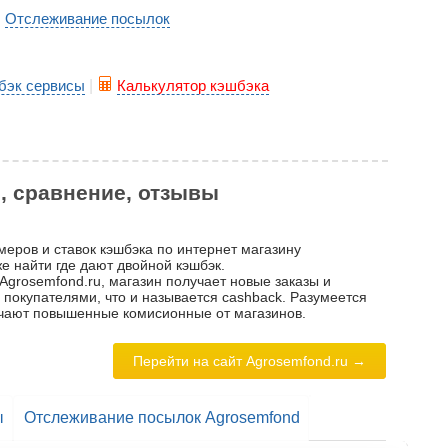
Отслеживание посылок
|
бэк сервисы
|
Калькулятор кэшбэка
р, сравнение, отзывы
меров и ставок кэшбэка по интернет магазину
е найти где дают двойной кэшбэк.
Agrosemfond.ru, магазин получает новые заказы и
с покупателями, что и называется cashback. Разумеется
лучают повышенные комисионные от магазинов.
Перейти на сайт Agrosemfond.ru →
ы
Отслеживание посылок Agrosemfond