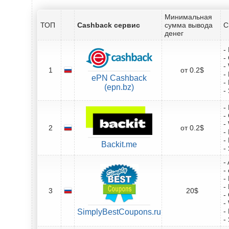
Минимальная
ТОП
Cashback сервис
сумма вывода
С
денег
-
-
-
1
от 0.2$
-
ePN Cashback
-
(epn.bz)
-
-
-
-
2
от 0.2$
-
-
Backit.me
-
-
-
-
-
3
20$
-
-
-
SimplyBestCoupons.ru
-