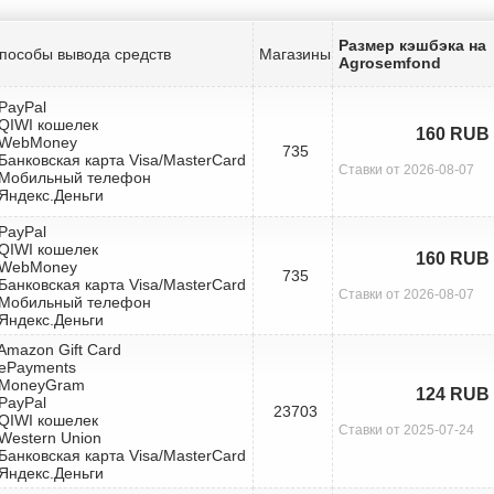
Размер кэшбэка на
пособы вывода средств
Магазины
Agrosemfond
 PayPal
 QIWI кошелек
160 RUB
 WebMoney
735
 Банковская карта Visa/MasterCard
Ставки от 2026-08-07
 Мобильный телефон
 Яндекс.Деньги
 PayPal
 QIWI кошелек
160 RUB
 WebMoney
735
 Банковская карта Visa/MasterCard
Ставки от 2026-08-07
 Мобильный телефон
 Яндекс.Деньги
 Amazon Gift Card
 ePayments
 MoneyGram
124 RUB
 PayPal
23703
 QIWI кошелек
Ставки от 2025-07-24
 Western Union
 Банковская карта Visa/MasterCard
 Яндекс.Деньги