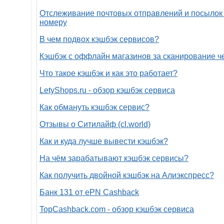
Отслеживание почтовых отправлений и посылок 
номеру
В чем подвох кэшбэк сервисов?
Кэшбэк с оффлайн магазинов за сканирование ч
Что такое кэшбэк и как это работает?
LetyShops.ru - обзор кэшбэк сервиса
Как обмануть кэшбэк сервис?
Отзывы о Ситилайф (cl.world)
Как и куда лучше вывести кэшбэк?
На чём зарабатывают кэшбэк сервисы?
Как получить двойной кэшбэк на Алиэкспресс?
Банк 131 от ePN Cashback
TopCashback.com - обзор кэшбэк сервиса