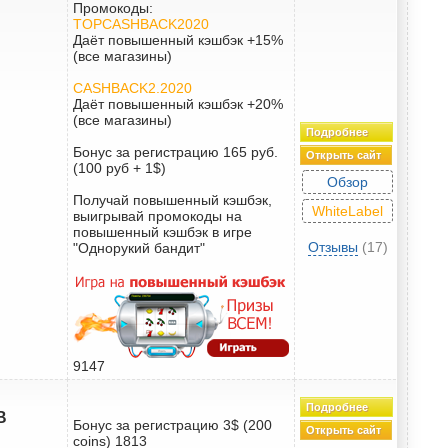
Промокоды:
TOPCASHBACK2020
Даёт повышенный кэшбэк +15%
(все магазины)
CASHBACK2.2020
Даёт повышенный кэшбэк +20%
(все магазины)
Подробнее
Бонус за регистрацию 165 руб.
Открыть сайт
(100 руб + 1$)
Обзор
Получай повышенный кэшбэк,
WhiteLabel
выигрывай промокоды на
повышенный кэшбэк в игре
Отзывы
(17)
"Однорукий бандит"
9147
Подробнее
B
Бонус за регистрацию 3$ (200
Открыть сайт
coins) 1813