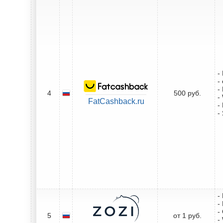
-
-
-
4
500 руб.
-
FatCashback.ru
-
-
-
-
-
5
от 1 руб.
-