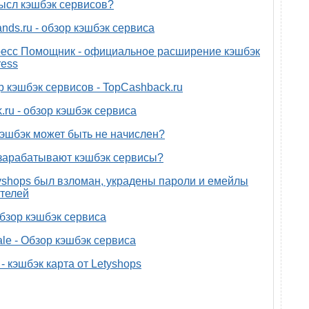
ысл кэшбэк сервисов?
nds.ru - обзор кэшбэк сервиса
есс Помощник - официальное расширение кэшбэк
ress
р кэшбэк сервисов - TopCashback.ru
.ru - обзор кэшбэк сервиса
эшбэк может быть не начислен?
зарабатывают кэшбэк сервисы?
yshops был взломан, украдены пароли и емейлы
телей
 обзор кэшбэк сервиса
ale - Обзор кэшбэк сервиса
- кэшбэк карта от Letyshops