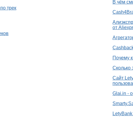
В чём см
по трек
Cash4Bra
Алиэкспр
от Aliexp
еков
Агрегато
Cashback
Почему к
Сколько 
Сайт Let
пользова
Glai.in -
Smarty.S
LetyBank 