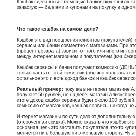
Кэшбэк сделанный с помощью банковских кэшбэк кар
зачастую — баллами и купонами на покупку в одно
Что такое кэшбэк на самом деле?
Кэшбэк это вид поощрения клиентов (покупателей),
сервисы или банки совместно с магазинами. При эт
(процент возврата) зависит от того или иного интер
между интернет магазином и покупателем (кэшбэкером
Кэшбэк сервисы и банки получают комиссию (ДЕНЬГИ
только часть от этой комиссии (обычно пользовател
остальное это и есть доход банков и кэшбэк сервисо
Реальный пример:
покупка в интернет магазине Ал
получает 50 рублей, но на деле, магазин Алиэкспрес
итоге доход кэшбэк сервиса будет около 100 рублей
комиссию от магазинов, кэшбэк сервисы никогда не
Интернет магазины по сути делают дополнительную ск
(отсроченная скидка). Можно сказать что кэшбэк это 
основная цель это заставить покупателя что-то купи
меняется ни в большую ни в меньшую сторону. Ну а 