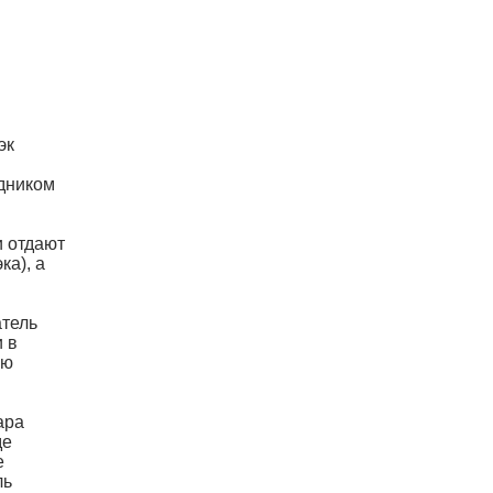
эк
едником
и отдают
ка), а
атель
и в
ую
ара
де
е
ль