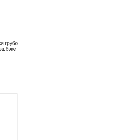
ся грубо
кэшбэке