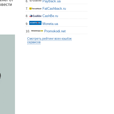
PayBack.ua
6.
ывести
FatCashback.ru
7.
CashBe.ru
8.
Moneta.ua
9.
Promokodi.net
10.
Смотреть рейтинг всех кэшбэк
сервисов