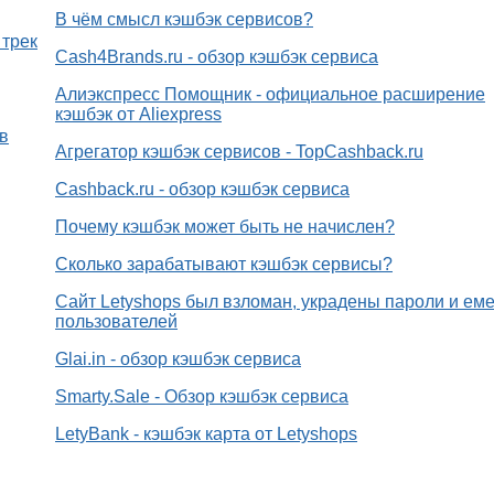
В чём смысл кэшбэк сервисов?
 трек
Cash4Brands.ru - обзор кэшбэк сервиса
Алиэкспресс Помощник - официальное расширение
кэшбэк от Aliexpress
в
Агрегатор кэшбэк сервисов - TopCashback.ru
Cashback.ru - обзор кэшбэк сервиса
Почему кэшбэк может быть не начислен?
Сколько зарабатывают кэшбэк сервисы?
Сайт Letyshops был взломан, украдены пароли и ем
пользователей
Glai.in - обзор кэшбэк сервиса
Smarty.Sale - Обзор кэшбэк сервиса
LetyBank - кэшбэк карта от Letyshops