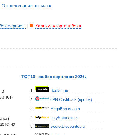
Отслеживание посылок
|
бэк сервисы
|
Калькулятор кэшбэка
ТОП10 кэшбэк сервисов 2026:
Backit.me
1.
 и
ернет-
ePN Cashback (epn.bz)
2.
MegaBonus.com
3.
LetyShops.com
4.
эка
)
аете их
SecretDiscounter.ru
5.
енег от