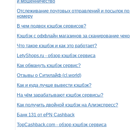
и мошенничество
Отслеживание почтовых отправлений и посылок по
номеру
В чем подвох кэшбэк сервисов?
Кэшбэк с оффлайн магазинов за сканирование чеко
Что такое кэшбэк и как это работает?
LetyShops.ru - обзор кэшбэк сервиса
Как обмануть кэшбэк сервис?
Отзывы о Ситилайф (cl.world)
Как и куда лучше вывести кэшбэк?
На чём зарабатывают кэшбэк сервисы?
Как получить двойной кэшбэк на Алиэкспресс?
Банк 131 от ePN Cashback
TopCashback.com - обзор кэшбэк сервиса