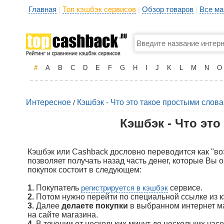
Главная
Топ кэшбэк сервисов
Обзор товаров
Все ма
|
|
|
#
A
B
C
D
E
F
G
H
I
J
K
L
M
N
O
Интересное
Кэшбэк - Что это такое простыми слов
/
Кэшбэк - Что эт
Кэшбэк или Cashback дословно переводится как "воз
позволяет получать назад часть денег, которые Вы 
покупок состоит в следующем:
1.
Покупатель
регистрируется в кэшбэк
сервисе.
2.
Потом нужно перейти по специальной ссылке из кэ
3.
Далее
делаете покупки
в выбранном интернет ма
на сайте магазина.
4.
В течении от нескольких минут до нескольких часо