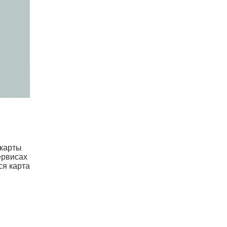
 карты
ервисах
ся карта