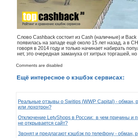
Слово Cashback состоит из Cash (наличные) и Back 
появилась на западе ещё около 15 лет назад, а в СН
говоря в 2014 году и только начинает набирать попу
нет, это очередная замануха от хитрых торгашей, н
Comments are disabled
Ещё интересное о кэшбэк сервисах:
Реальные отзывы о Switips (WWP Capital) - обман, 
или лохотрон?
Отключение LetyShops в России: в чем причины и 
не открывается сайт?
Звонят и предлагают кэшбэк по телефону - обман, 