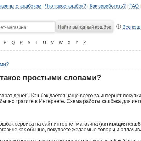
газины с кэшбэком
Что такое кэшбэк?
Как заработать?
FAQ
|
|
|
Все кэш
P
Q
R
S
T
U
V
W
X
Y
Z
ами?
о такое простыми словами?
врат денег". Кэшбэк дается чаще всего за интернет-покупки
обычно тратите в Интернете. Схема работы кэшбэка для инт
шбэк сервиса на сайт интернет магазина (
активация кэшб
газине как обычно, покупаете желаемые товары и оплачив
в после оплаты заказа в интернет магазине, кэшбэк (часть д