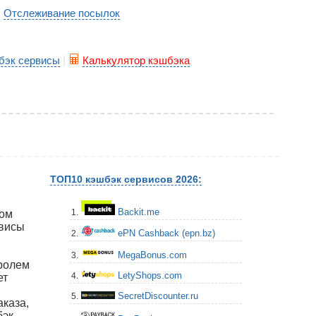
Отслеживание посылок
|
бэк сервисы
|
Калькулятор кэшбэка
ТОП10 кэшбэк сервисов 2026:
Backit.me
1.
бом
рвисы
ePN Cashback (epn.bz)
2.
MegaBonus.com
3.
аролем
LetyShops.com
4.
ет
SecretDiscounter.ru
5.
аказа,
бэк