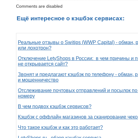
Comments are disabled
Ещё интересное о кэшбэк сервисах:
Реальные отзывы о Switips (WWP Capital) - обман, 
или лохотрон?
Отключение LetyShops в России: в чем причины и 
не открывается сайт?
Звонят и предлагают кэшбэк по телефону - обман, 
и мошенничество
Отслеживание почтовых отправлений и посылок по
номеру
В чем подвох кэшбэк сервисов?
Кэшбэк с оффлайн магазинов за сканирование чеко
Что такое кэшбэк и как это работает?
LetyShops.ru - обзор кэшбэк сервиса