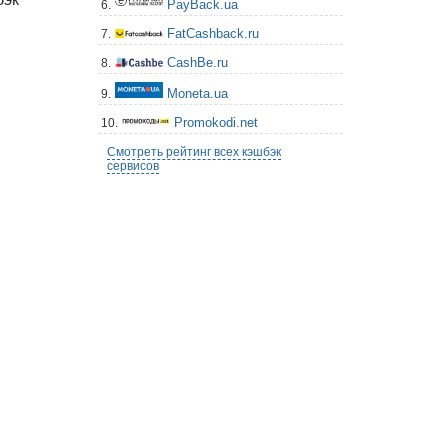
PayBack.ua
6.
FatCashback.ru
7.
CashBe.ru
8.
Moneta.ua
9.
Promokodi.net
10.
Смотреть рейтинг всех кэшбэк
сервисов