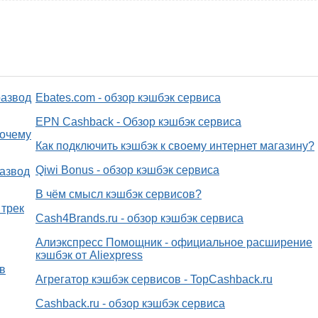
развод
Ebates.com - обзор кэшбэк сервиса
EPN Cashback - Обзор кэшбэк сервиса
почему
Как подключить кэшбэк к своему интернет магазину?
Qiwi Bonus - обзор кэшбэк сервиса
развод
В чём смысл кэшбэк сервисов?
 трек
Cash4Brands.ru - обзор кэшбэк сервиса
Алиэкспресс Помощник - официальное расширение
кэшбэк от Aliexpress
в
Агрегатор кэшбэк сервисов - TopCashback.ru
Cashback.ru - обзор кэшбэк сервиса