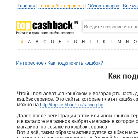
Главная
Топ кэшбэк сервисов
Обзор товаров
Все ма
|
|
|
#
A
B
C
D
E
F
G
H
I
J
K
L
M
N
O
Интересное
Как подключить кэшбэк?
/
Как под
Чтобы пользоваться кэшбэком и возвращать часть д
кэшбэк сервисе. Это сайты, которые платят кэшбэк 
можно на
http://topcashback.ru/rating.php
Далее после регистрации в том или ином кэшбэк се
и в каталоге магазинов выбрать магазин в котором 
магазина, по ссылке из кэшбэк сервиса.
Вот и всё, таким образом активируется кэшбэк и мо
в течении от нескольких минут до 3х дней (в зависи