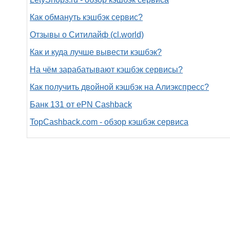
Как обмануть кэшбэк сервис?
Отзывы о Ситилайф (cl.world)
Как и куда лучше вывести кэшбэк?
На чём зарабатывают кэшбэк сервисы?
Как получить двойной кэшбэк на Алиэкспресс?
Банк 131 от ePN Cashback
TopCashback.com - обзор кэшбэк сервиса