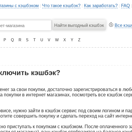
газины с кэшбэком
Что такое кэшбэк?
Как заработать?
FAQ
|
|
|
Все кэш
P
Q
R
S
T
U
V
W
X
Y
Z
ключить кэшбэк?
енег за свои покупки, достаточно зарегистрироваться в лю
за покупки в интернет магазинах, посмотреть все кэшбэк се
рвисе, нужно зайти в кэшбэк сервис под своим логином и п
хотите совершить покупку и сделать переход на сайт интерн
жно приступать к покупкам с кэшбэком. После оплаченного з
мости от магазина), ваш кэшбэк отобразится на балансе кэш