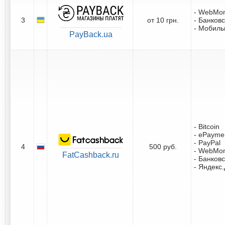
- WebMo
3
от 10 грн.
- Банковс
- Мобил
PayBack.ua
- Bitcoin
- ePayme
- PayPal
4
500 руб.
- WebMo
FatCashback.ru
- Банковс
- Яндекс