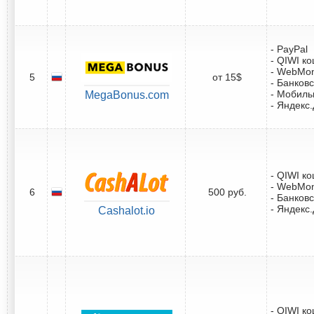
- PayPal
- QIWI к
- WebMo
5
от 15$
- Банковс
- Мобил
MegaBonus.com
- Яндекс
- QIWI к
- WebMo
6
500 руб.
- Банковс
- Яндекс
Cashalot.io
- QIWI к