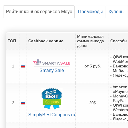
Рейтинг кэшбэк сервисов Moyo
Промокоды
Купоны
Минимальная
ТОП
Cashback сервис
сумма вывода
Способы 
денег
- QIWI к
- WebMo
1
от 5 руб.
- Банковс
Smarty.Sale
- Мобил
- Яндекс
- Amazon 
- ePayme
- Money
- PayPal
2
20$
- QIWI к
- Western
- Банковс
SimplyBestCoupons.ru
- Яндекс