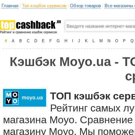
Главная
Топ кэшбэк сервисов
Обзор товаров
Все магазины
|
|
|
#
A
B
C
D
E
F
G
H
I
J
K
L
M
N
O
P
Q
Кэшбэк Moyo.ua - Т
с
ТОП кэшбэк сер
Рейтинг самых лу
магазина Moyo. Сравнение 
магазину Moyo. Мы поможе