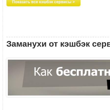
Показать все кэшбэк сервисы >
Заманухи от кэшбэк сер