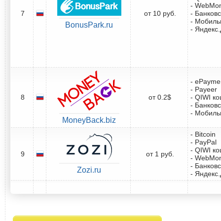
- WebMo
7
от 10 руб.
- Банковс
- Мобил
BonusPark.ru
- Яндекс
- ePayme
- Payeer
8
от 0.2$
- QIWI к
- Банковс
- Мобил
MoneyBack.biz
- Bitcoin
- PayPal
- QIWI к
9
от 1 руб.
- WebMo
- Банковс
Zozi.ru
- Яндекс