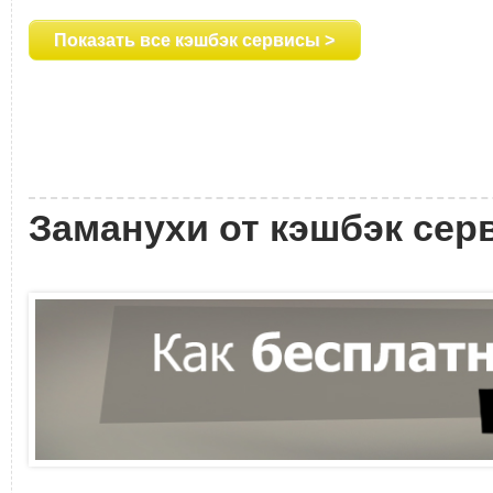
Показать все кэшбэк сервисы >
Заманухи от кэшбэк сер