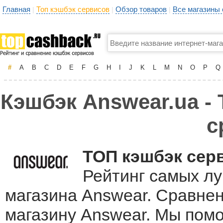
Главная
Топ кэшбэк сервисов
Обзор товаров
Все магазины
|
|
|
#
A
B
C
D
E
F
G
H
I
J
K
L
M
N
O
P
Q
Кэшбэк Answear.ua - 
с
ТОП кэшбэк сер
Рейтинг самых лу
магазина Answear. Сравнен
магазину Answear. Мы пом