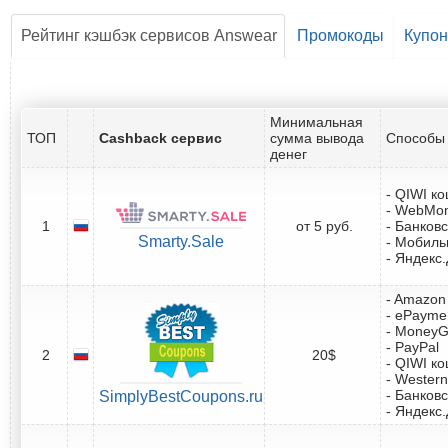
Рейтинг кэшбэк сервисов Answear
Промокоды
Купо
Минимальная
ТОП
Cashback сервис
сумма вывода
Способы 
денег
- QIWI к
- WebMo
1
от 5 руб.
- Банковс
Smarty.Sale
- Мобил
- Яндекс
- Amazon 
- ePayme
- Money
- PayPal
2
20$
- QIWI к
- Western
- Банковс
SimplyBestCoupons.ru
- Яндекс