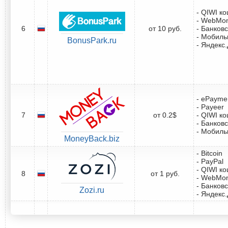
- QIWI к
- WebMo
6
от 10 руб.
- Банковс
- Мобил
BonusPark.ru
- Яндекс
- ePayme
- Payeer
7
от 0.2$
- QIWI к
- Банковс
- Мобил
MoneyBack.biz
- Bitcoin
- PayPal
- QIWI к
8
от 1 руб.
- WebMo
- Банковс
Zozi.ru
- Яндекс