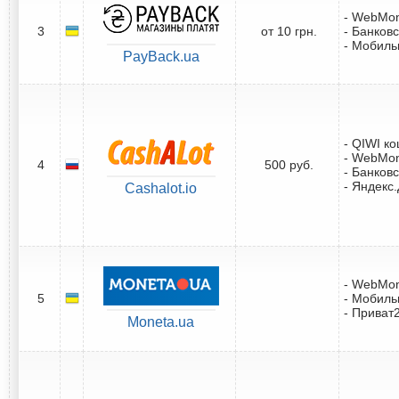
- WebMo
3
от 10 грн.
- Банковс
- Мобил
PayBack.ua
- QIWI к
- WebMo
4
500 руб.
- Банковс
- Яндекс
Cashalot.io
- WebMo
5
- Мобил
- Приват
Moneta.ua