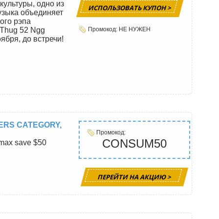
культуры, одно из
ИСПОЛЬЗОВАТЬ КУПОН >
узыка объединяет
ого рэпа
 Thug 52 Ngg
Промокод: НЕ НУЖЕН
ября, до встречи!
ERS CATEGORY,
Промокод:
CONSUM50
, max save $50
ПЕРЕЙТИ НА АКЦИЮ >