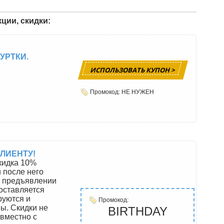
ции, скидки:
УРТКИ.
ИСПОЛЬЗОВАТЬ КУПОН >
Промокод: НЕ НУЖЕН
ЛИЕНТУ!
кидка 10%
и после него
и предъявлении
оставляется
руются и
Промокод:
ы. Скидки не
BIRTHDAY
овместно с