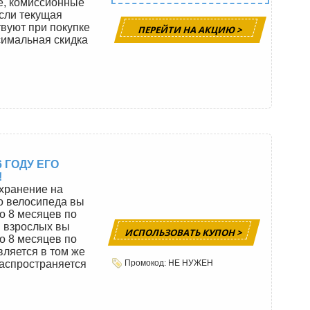
е, комиссионные
если текущая
твуют при покупке
ПЕРЕЙТИ НА АКЦИЮ >
симальная скидка
 ГОДУ ЕГО
!
 хранение на
го велосипеда вы
о 8 месяцев по
я взрослых вы
ИСПОЛЬЗОВАТЬ КУПОН >
о 8 месяцев по
ляется в том же
распространяется
Промокод: НЕ НУЖЕН