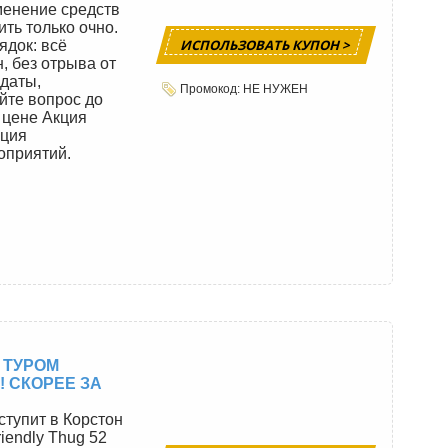
менение средств
ть только очно.
ИСПОЛЬЗОВАТЬ КУПОН >
ядок: всё
, без отрыва от
 даты,
Промокод: НЕ НУЖЕН
йте вопрос до
 цене Акция
кция
оприятий.
 ТУРОМ
! СКОРЕЕ ЗА
ступит в Корстон
iendly Thug 52