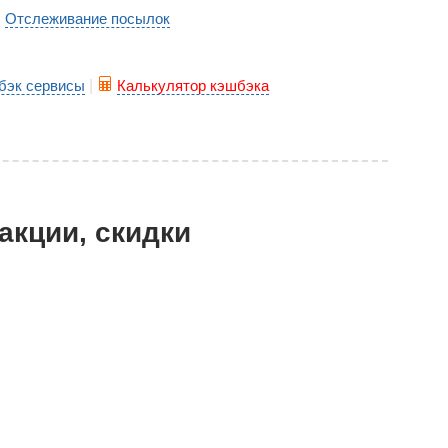
Отслеживание посылок
|
бэк сервисы
|
Калькулятор кэшбэка
акции, скидки