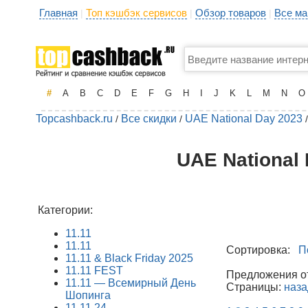
Главная
Топ кэшбэк сервисов
Обзор товаров
Все ма
|
|
|
#
A
B
C
D
E
F
G
H
I
J
K
L
M
N
O
Topcashback.ru
Все скидки
UAE National Day 2023
/
/
/
UAE National
Категории:
11.11
11.11
Сортировка:
П
11.11 & Black Friday 2025
11.11 FEST
Предложения от 
11.11 — Всемирный День
Страницы:
наза
Шопинга
11.11.24