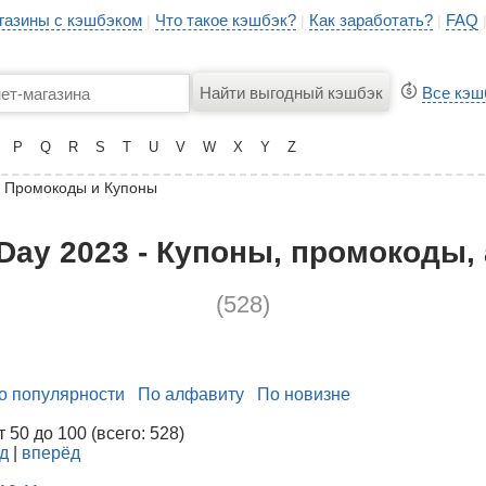
газины с кэшбэком
Что такое кэшбэк?
Как заработать?
FAQ
|
|
|
Все кэш
P
Q
R
S
T
U
V
W
X
Y
Z
 Промокоды и Купоны
 Day 2023 - Купоны, промокоды, 
(528)
о популярности
По алфавиту
По новизне
50 до 100 (всего: 528)
д
|
вперёд