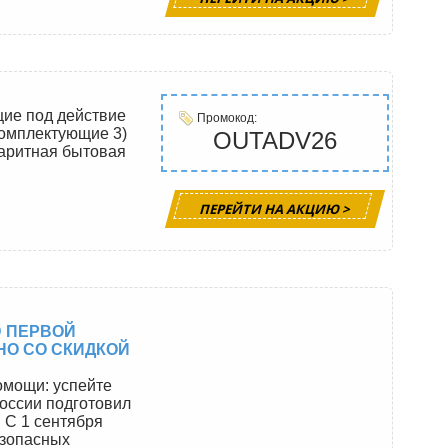
ие под действие
Промокод:
комплектующие 3)
OUTADV26
баритная бытовая
ПЕРЕЙТИ НА АКЦИЮ >
Ю ПЕРВОЙ
НО СО СКИДКОЙ
омощи: успейте
оссии подготовил
 С 1 сентября
езопасных