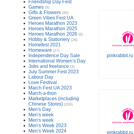
Friendship Day Fest
Games
(9)
Gifts & Flowers
(45)
Green Vibes Fest UA
Heroes Marathon 2023
Heroes Marathon 2025
Heroes Marathon 2026
(6)
Hobby & Stationery
(26)
Homefest 2021
Homeware
(27)
Independence Day Sale
pinkrabbit.ru
International Women's Day
Jobs and freelance
(3)
July Summer Fest 2023
Labour Day
Love Festival
March Fest UA 2023
March-a-thon
Marketplaces (including
Chinese Stores)
(200)
Men's Day
Men's week
Men's week
Men's Week 2023
Men's Week 2024
pinkrabbit.ru