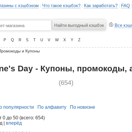
газины с кэшбэком
Что такое кэшбэк?
Как заработать?
FAQ
|
|
|
Все кэш
P
Q
R
S
T
U
V
W
X
Y
Z
Промокоды и Купоны
ne's Day - Купоны, промокоды, 
(654)
о популярности
По алфавиту
По новизне
0 до 50 (всего: 654)
д |
вперёд