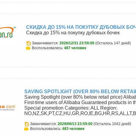
СКИДКА ДО 15% НА ПОКУПКУ ДУБОВЫХ БО
Скидка до 15% на покупку дубовых бочек
Заканчивается:
2026/12/31 23:59:00
(Осталось 147 дней)
Воспользовались:
487 человек
u
SAVING SPOTLIGHT (OVER 80% BELOW RETAIL
Saving Spotlight (over 80% below retail price) Aliba
First-time users of Alibaba Guaranteed products in t
Special promotion Categories: ALL Region:
NO,NZ,SK,PT,CZ,HU,GR,RO,IE,BG,HR,RS,AL,LT,B
Заканчивается:
2029/06/13 23:59:00
(Осталось 1042 дней)
Воспользовались:
483 человек