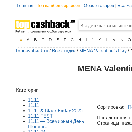
Главная
Топ кэшбэк сервисов
Обзор товаров
Все ма
|
|
|
#
A
B
C
D
E
F
G
H
I
J
K
L
M
N
O
Topcashback.ru
Все скидки
MENA Valentine's Day
/
/
/ 
MENA Valenti
Категории:
11.11
11.11
Сортировка:
П
11.11 & Black Friday 2025
11.11 FEST
Предложения от 
11.11 — Всемирный День
Страницы: наза
Шопинга
11.11.24