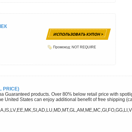
ЧЕК
ИСПОЛЬЗОВАТЬ КУПОН >
Промокод: NOT REQUIRE
 PRICE)
ba Guaranteed products. Over 80% below retail price with spotli
he United States can enjoy additional benefit of free shipping (c
A,IS,LV,EE,MK,SI,AD,LU,MD,MT,GL,AM,ME,MC,GI,FO,GG,LI,