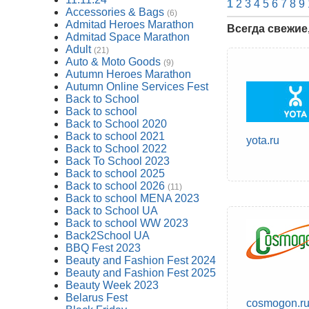
1
2
3
4
5
6
7
8
9
Accessories & Bags
(6)
Admitad Heroes Marathon
Всегда свежие
Admitad Space Marathon
Adult
(21)
Auto & Moto Goods
(9)
Autumn Heroes Marathon
Autumn Online Services Fest
Back to School
Back to school
Back to School 2020
Back to school 2021
yota.ru
Back to School 2022
Back To School 2023
Back to school 2025
Back to school 2026
(11)
Back to school MENA 2023
Back to School UA
Back to school WW 2023
Back2School UA
BBQ Fest 2023
Beauty and Fashion Fest 2024
Beauty and Fashion Fest 2025
Beauty Week 2023
Belarus Fest
cosmogon.r