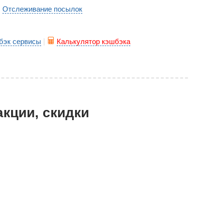
Отслеживание посылок
|
бэк сервисы
|
Калькулятор кэшбэка
акции, скидки