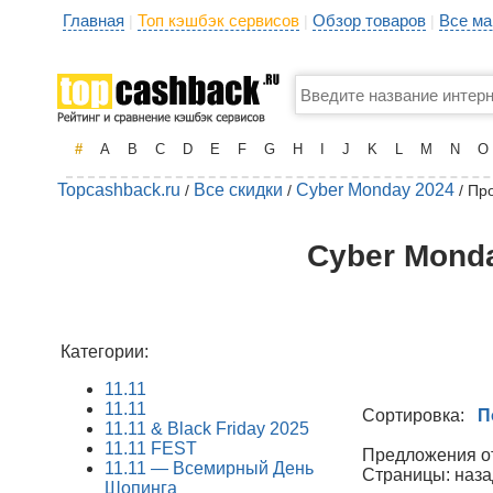
Главная
Топ кэшбэк сервисов
Обзор товаров
Все ма
|
|
|
#
A
B
C
D
E
F
G
H
I
J
K
L
M
N
O
Topcashback.ru
Все скидки
Cyber Monday 2024
/
/
/ Пр
Cyber Monda
Категории:
11.11
11.11
Сортировка:
П
11.11 & Black Friday 2025
11.11 FEST
Предложения от 
11.11 — Всемирный День
Страницы: наза
Шопинга