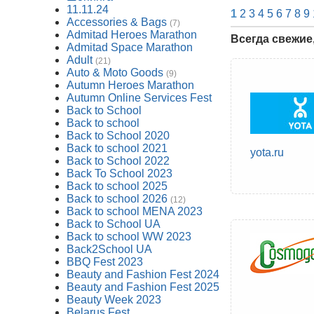
11.11.24
1
2
3
4
5
6
7
8
9
Accessories & Bags
(7)
Admitad Heroes Marathon
Всегда свежие
Admitad Space Marathon
Adult
(21)
Auto & Moto Goods
(9)
Autumn Heroes Marathon
Autumn Online Services Fest
Back to School
Back to school
Back to School 2020
Back to school 2021
yota.ru
Back to School 2022
Back To School 2023
Back to school 2025
Back to school 2026
(12)
Back to school MENA 2023
Back to School UA
Back to school WW 2023
Back2School UA
BBQ Fest 2023
Beauty and Fashion Fest 2024
Beauty and Fashion Fest 2025
Beauty Week 2023
Belarus Fest