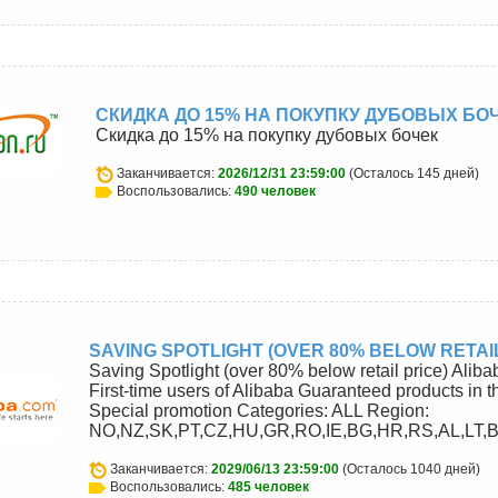
СКИДКА ДО 15% НА ПОКУПКУ ДУБОВЫХ БО
Скидка до 15% на покупку дубовых бочек
Заканчивается:
2026/12/31 23:59:00
(Осталось 145 дней)
Воспользовались:
490 человек
u
SAVING SPOTLIGHT (OVER 80% BELOW RETAIL
Saving Spotlight (over 80% below retail price) Aliba
First-time users of Alibaba Guaranteed products in t
Special promotion Categories: ALL Region:
NO,NZ,SK,PT,CZ,HU,GR,RO,IE,BG,HR,RS,AL,LT,B
Заканчивается:
2029/06/13 23:59:00
(Осталось 1040 дней)
Воспользовались:
485 человек