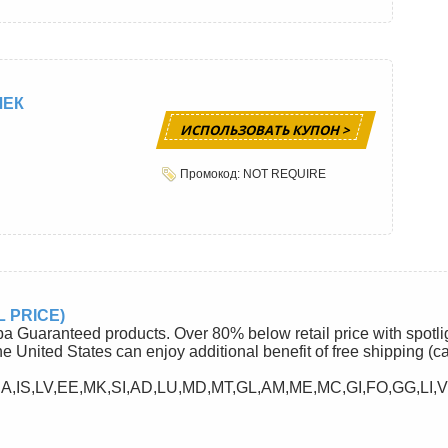
ЧЕК
ИСПОЛЬЗОВАТЬ КУПОН >
Промокод: NOT REQUIRE
 PRICE)
ba Guaranteed products. Over 80% below retail price with spotli
he United States can enjoy additional benefit of free shipping (c
A,IS,LV,EE,MK,SI,AD,LU,MD,MT,GL,AM,ME,MC,GI,FO,GG,LI,