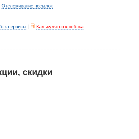
Отслеживание посылок
|
бэк сервисы
|
Калькулятор кэшбэка
кции, скидки