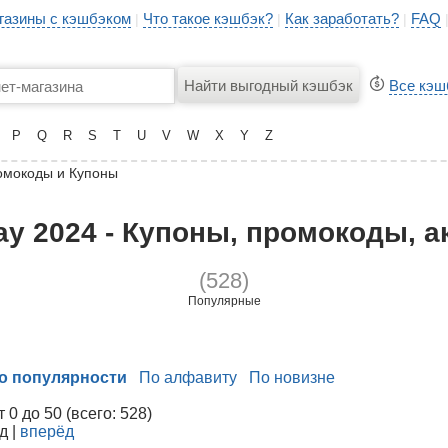
газины с кэшбэком
Что такое кэшбэк?
Как заработать?
FAQ
|
|
|
Все кэш
P
Q
R
S
T
U
V
W
X
Y
Z
омокоды и Купоны
y 2024 - Купоны, промокоды, а
(528)
Популярные
о популярности
По алфавиту
По новизне
0 до 50 (всего: 528)
д |
вперёд