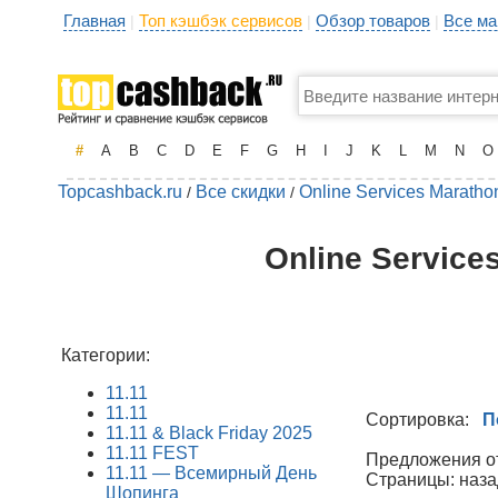
Главная
Топ кэшбэк сервисов
Обзор товаров
Все ма
|
|
|
#
A
B
C
D
E
F
G
H
I
J
K
L
M
N
O
Topcashback.ru
Все скидки
Online Services Maratho
/
/
Online Service
Категории:
11.11
11.11
Сортировка:
П
11.11 & Black Friday 2025
11.11 FEST
Предложения от 
11.11 — Всемирный День
Страницы: наза
Шопинга