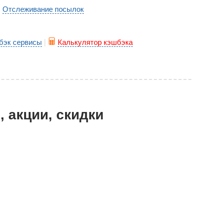
Отслеживание посылок
|
бэк сервисы
|
Калькулятор кэшбэка
, акции, скидки