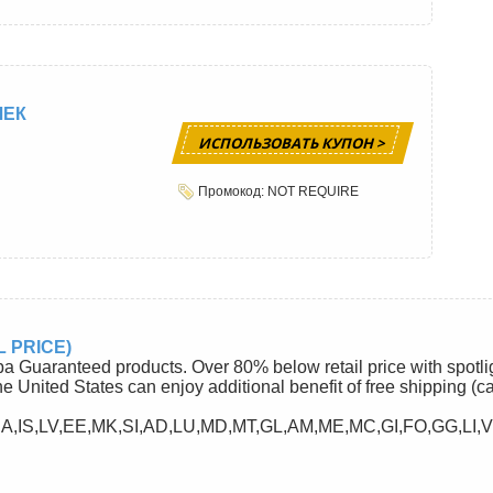
ЧЕК
ИСПОЛЬЗОВАТЬ КУПОН >
Промокод: NOT REQUIRE
 PRICE)
ba Guaranteed products. Over 80% below retail price with spotli
he United States can enjoy additional benefit of free shipping (c
A,IS,LV,EE,MK,SI,AD,LU,MD,MT,GL,AM,ME,MC,GI,FO,GG,LI,