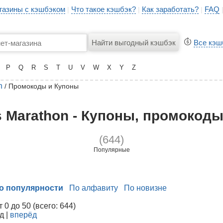
газины с кэшбэком
Что такое кэшбэк?
Как заработать?
FAQ
|
|
|
Все кэш
P
Q
R
S
T
U
V
W
X
Y
Z
n
/ Промокоды и Купоны
s Marathon - Купоны, промокоды
(644)
Популярные
о популярности
По алфавиту
По новизне
0 до 50 (всего: 644)
д |
вперёд