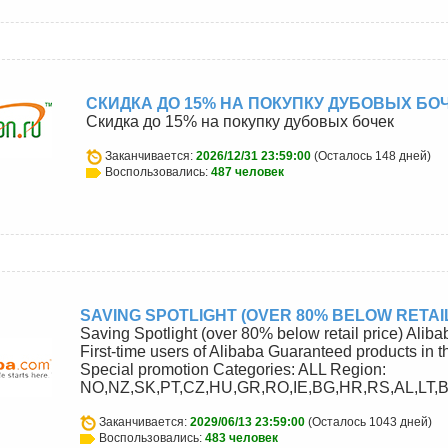
СКИДКА ДО 15% НА ПОКУПКУ ДУБОВЫХ БО
Скидка до 15% на покупку дубовых бочек
Заканчивается:
2026/12/31 23:59:00
(Осталось 148 дней)
Воспользовались:
487 человек
u
SAVING SPOTLIGHT (OVER 80% BELOW RETAIL
Saving Spotlight (over 80% below retail price) Aliba
First-time users of Alibaba Guaranteed products in t
Special promotion Categories: ALL Region:
NO,NZ,SK,PT,CZ,HU,GR,RO,IE,BG,HR,RS,AL,LT,B
Заканчивается:
2029/06/13 23:59:00
(Осталось 1043 дней)
Воспользовались:
483 человек