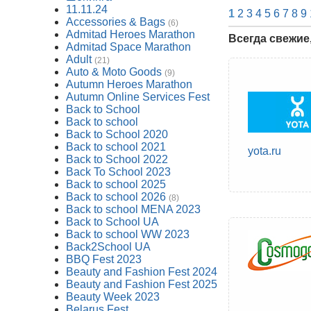
11.11.24
1
2
3
4
5
6
7
8
9
Accessories & Bags
(6)
Admitad Heroes Marathon
Всегда свежие
Admitad Space Marathon
Adult
(21)
Auto & Moto Goods
(9)
Autumn Heroes Marathon
Autumn Online Services Fest
Back to School
Back to school
Back to School 2020
Back to school 2021
yota.ru
Back to School 2022
Back To School 2023
Back to school 2025
Back to school 2026
(8)
Back to school MENA 2023
Back to School UA
Back to school WW 2023
Back2School UA
BBQ Fest 2023
Beauty and Fashion Fest 2024
Beauty and Fashion Fest 2025
Beauty Week 2023
Belarus Fest